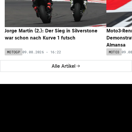
Jorge Martin (2.): Der Sieg in Silverstone
Moto3-Renn
war schon nach Kurve 1 futsch
Demonstrat
Almansa
09.08.2026 - 16:22
09.0
MOTOGP
MOTO3
Alle Artikel