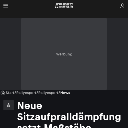
Werbung
Start
/
Rallyesport
/
Rallyesport
/
News
Neue
Sitzaufpralldämpfung
setzt Maßstäbe