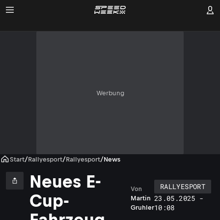
Werbung
Start
/
Rallyesport
/
Rallyesport
/
News
Neues E-
RALLYESPORT
Von
Cup-
23.05.2025 -
Martin
10:08
Gruhler
r
Fahrzeug