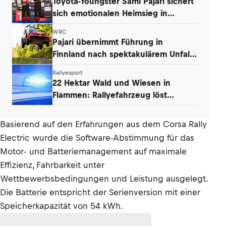
Toyota-Youngster Sami Pajari sichert
sich emotionalen Heimsieg in
Finnland
WRC
Pajari übernimmt Führung in
Finnland nach spektakulärem Unfall
von Ogier
Rallyesport
22 Hektar Wald und Wiesen in
Flammen: Rallyefahrzeug löst
Großbrand aus
Basierend auf den Erfahrungen aus dem Corsa Rally
Electric wurde die Software-Abstimmung für das
Motor- und Batteriemanagement auf maximale
Effizienz, Fahrbarkeit unter
Wettbewerbsbedingungen und Leistung ausgelegt.
Die Batterie entspricht der Serienversion mit einer
Speicherkapazität von 54 kWh.