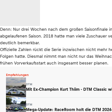
Denn: Nur drei Wochen nach dem großen Saisonfinale in 
abgelaufenen Saison. 2018 hatte man viele Zuschauer ver
deutlich bemerkbar.
Offizielle Zahlen rückt die Serie inzwischen nicht mehr
Folgen hatte. Diesmal nimmt man nicht nur das Weihnac
frühen Vorverkaufsstart auch insgesamt besser planen.
Empfehlungen
DTM
Mit Ex-Champion Kurt Thiim - DTM Classic w
DTM
Mega-Update: RaceRoom holt die DTM 2026 a