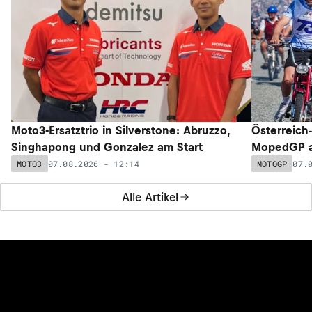
Moto3-Ersatztrio in Silverstone: Abruzzo,
Österreich
Singhapong und Gonzalez am Start
MopedGP a
07.08.2026 - 12:14
07.
MOTO3
MOTOGP
Alle Artikel