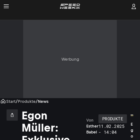
Werbung
Start
/
Produkte
/
News
Egon
PRODUKTE
Von
Müller:
E
11.02.2025
Esther
g
- 14:04
Babel
Exklusive
o