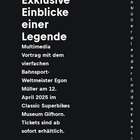
n
M
Einblicke
ü
ll
einer
e
r
Legende
p
l
Multimedia
a
Vortrag mit dem
u
d
vierfachen
e
Bahnsport-
r
t
Weltmeister Egon
m
Müller am 12.
it
April 2025 im
d
e
Classic Superbikes
n
Museum Gifhorn.
F
a
Tickets sind ab
n
sofort erhältlich.
s
©