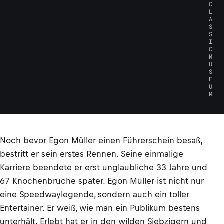
C
L
A
S
S
I
C
M
U
S
E
U
M
Noch bevor Egon Müller einen Führerschein besaß,
bestritt er sein erstes Rennen. Seine einmalige
Karriere beendete er erst unglaubliche 33 Jahre und
67 Knochenbrüche später. Egon Müller ist nicht nur
eine Speedwaylegende, sondern auch ein toller
Entertainer. Er weiß, wie man ein Publikum bestens
unterhält. Erlebt hat er in den wilden Siebzigern und