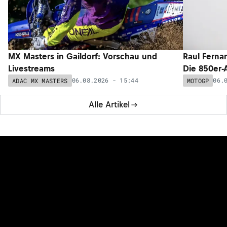
MX Masters in Gaildorf: Vorschau und
Raul Ferna
Livestreams
Die 850er-
06.08.2026 - 15:44
06.
ADAC MX MASTERS
MOTOGP
Alle Artikel