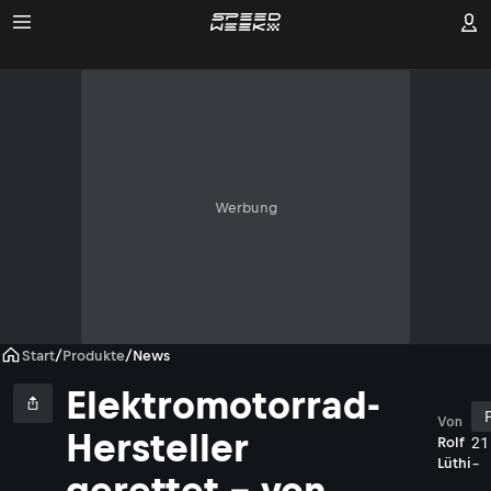
Werbung
Start
/
Produkte
/
News
Elektromotorrad-
Von
Hersteller
21
Rolf
- 
Lüthi
gerettet – von