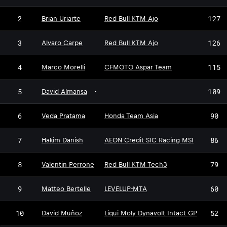
2
127
Brian Uriarte
Red Bull KTM Ajo
3
126
Alvaro Carpe
Red Bull KTM Ajo
4
115
Marco Morelli
CFMOTO Aspar Team
5
109
David Almansa
-
6
90
Veda Pratama
Honda Team Asia
7
86
Hakim Danish
AEON Credit SIC Racing MSI
8
79
Valentin Perrone
Red Bull KTM Tech3
9
60
Matteo Bertelle
LEVELUP-MTA
10
52
David Muñoz
Liqui Moly Dynavolt Intact GP