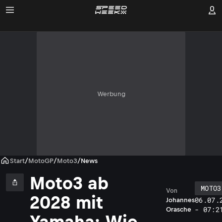
Werbung
Start
/
MotoGP
/
Moto3
/
News
Moto3 ab
MOTO3
Von
2028 mit
06.07.
Johannes
- 07:2
Orasche
Yamaha: Wie