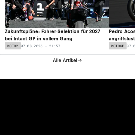
Zukunftspläne: Fahrer-Selektion für 2027
Pedro Acos
bei Intact GP in vollem Gang
angriffslus
07.08.2026 - 21:57
07.
MOTO2
MOTOGP
Alle Artikel