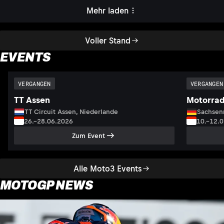
Mehr laden
Voller Stand
EVENTS
VERGANGEN
VERGANGEN
TT Assen
Motorrad
TT Circuit Assen, Niederlande
Sachsenr
26.–28.06.2026
10.–12.
Zum Event
Alle Moto3 Events
MOTOGP NEWS