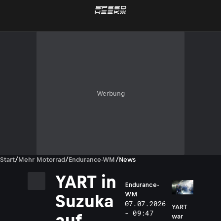
Werbung
Start
/
Mehr Motorrad
/
Endurance-WM
/
News
YART in
Endurance-
WM
Suzuka
07.07.2026
YART
- 09:47
auf
war