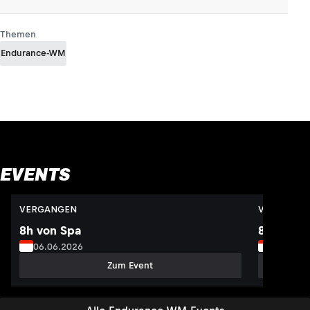
Themen
Endurance-WM
EVENTS
VERGANGEN
VERGANGE
8h von Spa
8h von S
06.06.2026
05.07.2
Zum Event