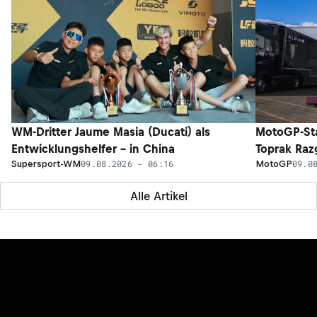
WM-Dritter Jaume Masia (Ducati) als
MotoGP-Sta
Entwicklungshelfer – in China
Toprak Razg
09.08.2026 - 06:16
09.0
Supersport-WM
MotoGP
Alle Artikel