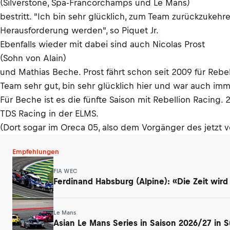
(Silverstone, Spa-Francorchamps und Le Mans)
bestritt. "Ich bin sehr glücklich, zum Team zurückzukeh
Herausforderung werden", so Piquet Jr.
Ebenfalls wieder mit dabei sind auch Nicolas Prost
(Sohn von Alain)
und Mathias Beche. Prost fährt schon seit 2009 für Rebel
Team sehr gut, bin sehr glücklich hier und war auch imm
Für Beche ist es die fünfte Saison mit Rebellion Racing
TDS Racing in der ELMS.
(Dort sogar im Oreca 05, also dem Vorgänger des jetzt 
Empfehlungen
FIA WEC
Ferdinand Habsburg (Alpine): «Die Zeit wird
Le Mans
Asian Le Mans Series in Saison 2026/27 in 