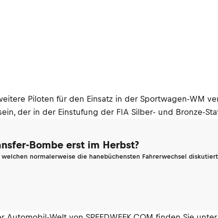
eitere Piloten für den Einsatz in der Sportwagen-WM ve
, der in der Einstufung der FIA Silber- und Bronze-Stat
ransfer-Bombe erst im Herbst?
n welchen normalerweise die hanebüchensten Fahrerwechsel diskutiert 
der Automobil-Welt von SPEEDWEEK.COM finden Sie unter