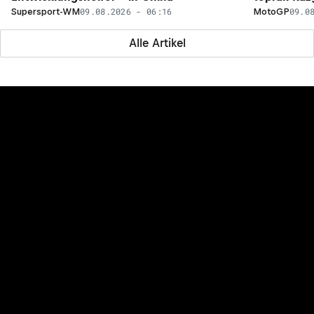
09.08.2026 - 06:16
09.0
Supersport-WM
MotoGP
Alle Artikel