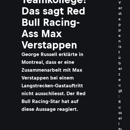
V
Das sagt Red
er
st
Bull Racing-
a
p
Ass Max
p
e
n
Verstappen
is
t
George Russell erklärte in
ü
Montreal, dass er eine
b
er
Zusammenarbeit mit Max
z
Verstappen bei einem
e
Langstrecken-Gastauftritt
u
gt
nicht ausschliesst. Der Red
:
Bull Racing-Star hat auf
R
u
diese Aussage reagiert.
ss
el
l
fo