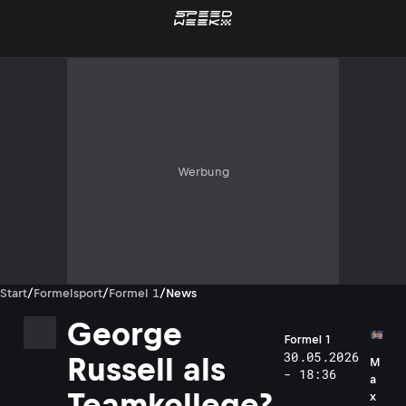
Werbung
Start
/
Formelsport
/
Formel 1
/
News
George
Formel 1
30.05.2026
Russell als
M
- 18:36
a
Teamkollege?
x