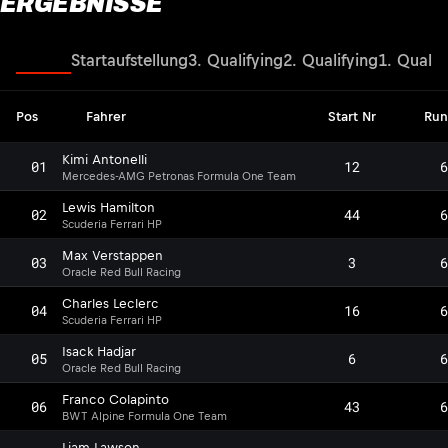
ERGEBNISSE
Rennen
Startaufstellung
3. Qualifying
2. Qualifying
1. Qualif
Pos
Fahrer
Start Nr
Run
Kimi Antonelli
01
12
6
Mercedes-AMG Petronas Formula One Team
Lewis Hamilton
02
44
6
Scuderia Ferrari HP
Max Verstappen
03
3
6
Oracle Red Bull Racing
Charles Leclerc
04
16
6
Scuderia Ferrari HP
Isack Hadjar
05
6
6
Oracle Red Bull Racing
Franco Colapinto
06
43
6
BWT Alpine Formula One Team
Liam Lawson