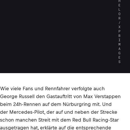
H
E
L
O
R
/
X
P
B
I
M
A
G
E
S
Wie viele Fans und Rennfahrer verfolgte auch
George Russell den Gastauftritt von Max Verstappen
beim 24h-Rennen auf dem Nürburgring mit. Und
der Mercedes-Pilot, der auf und neben der Strecke
schon manchen Streit mit dem Red Bull Racing-Star
ausgetragen hat, erklärte auf die entsprechende