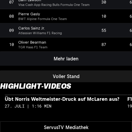
07
30
6
Visa Cash App Racing Bulls Formula One Team
Pierre Gasly
08
10
6
BWT Alpine Formula One Team
Carlos Sainz Jr.
09
55
6
Atlassian Williams F1 Racing
Oliver Bearman
10
87
6
TGR Haas F1 Team
Mehr laden
Voller Stand
HIGHLIGHT-VIDEOS
Übt Norris Weltmeister-Druck auf McLaren aus?
F
27. JULI | 1:16 MIN
1
ServusTV Mediathek