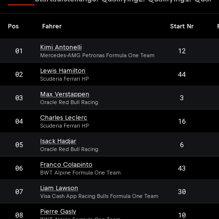
Pos
Fahrer
Start Nr
Kimi Antonelli
01
12
Mercedes-AMG Petronas Formula One Team
Lewis Hamilton
02
44
Scuderia Ferrari HP
Max Verstappen
03
3
Oracle Red Bull Racing
Charles Leclerc
04
16
Scuderia Ferrari HP
Isack Hadjar
05
6
Oracle Red Bull Racing
Franco Colapinto
06
43
BWT Alpine Formula One Team
Liam Lawson
07
30
Visa Cash App Racing Bulls Formula One Team
Pierre Gasly
08
10