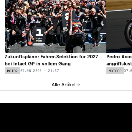
Zukunftspläne: Fahrer-Selektion für 2027
Pedro Acos
bei Intact GP in vollem Gang
angriffslus
07.08.2026 - 21:57
07.
MOTO2
MOTOGP
Alle Artikel