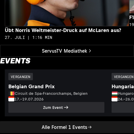
F
1
Übt Norris Weltmeister-Druck auf McLaren aus?
27. JULI | 1:16 MIN
ServusTV Mediathek
EVENTS
VERGANGEN
VERGANGEN
Belgian Grand Prix
Hungaria
Circuit de Spa-Francorchamps, Belgien
Hungaro
17.–19.07.2026
24.–26.
Zum Event
Alle Formel 1 Events