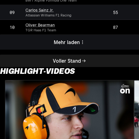
BWT Alpine Formula One Team
Carlos Sainz Jr.
09
55
Atlassian Williams F1 Racing
Oliver Bearman
10
87
TGR Haas F1 Team
Mehr laden
Voller Stand
HIGHLIGHT-VIDEOS