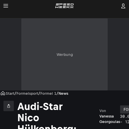
Werbung
Start
/
Formelsport
/
Formel 1
/
News
Audi-Star
FO
Von
Nico
30.
Vanessa
- 1
Georgoulas
Hülkenberg: