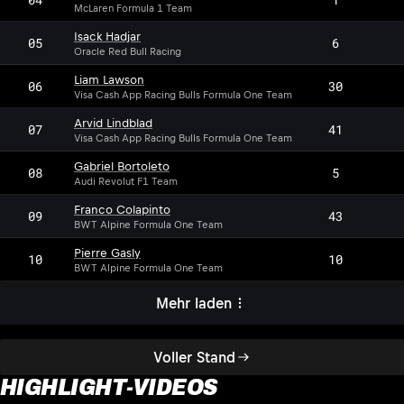
McLaren Formula 1 Team
Isack Hadjar
05
6
Oracle Red Bull Racing
Liam Lawson
06
30
Visa Cash App Racing Bulls Formula One Team
Arvid Lindblad
07
41
Visa Cash App Racing Bulls Formula One Team
Gabriel Bortoleto
08
5
Audi Revolut F1 Team
Franco Colapinto
09
43
BWT Alpine Formula One Team
Pierre Gasly
10
10
BWT Alpine Formula One Team
Mehr laden
Voller Stand
HIGHLIGHT-VIDEOS