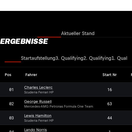
Ergebnisse
Aktueller Stand
ERGEBNISSE
Rennen
Startaufstellung
3. Qualifying
2. Qualifying
1. Qualif
Pos
Fahrer
Start Nr
Charles Leclerc
01
16
Scuderia Ferrari HP
George Russell
02
63
Mercedes-AMG Petronas Formula One Team
Lewis Hamilton
03
44
Scuderia Ferrari HP
Lando Norris
04
1