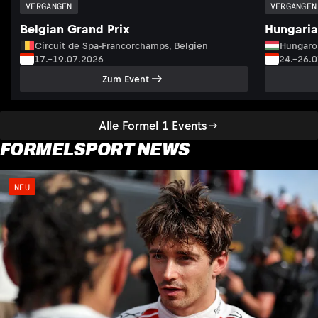
VERGANGEN
VERGANGEN
Belgian Grand Prix
Hungaria
Circuit de Spa-Francorchamps, Belgien
Hungaro
17.–19.07.2026
24.–26.
Zum Event
Alle Formel 1 Events
FORMELSPORT NEWS
NEU