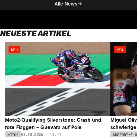
Alle News
NEUESTE ARTIKEL
NEU
NEU
Moto2-Qualifying Silverstone: Crash und
Miguel Oli
rote Flaggen – Guevara auf Pole
schwieriger
08.08.2026 - 16:41
MOTO2
SUPERBIKE 