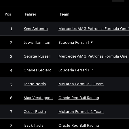
Pos
Fahrer
Team
1
Kimi Antonelli
Mercedes-AMG Petronas Formula One
2
Lewis Hamilton
Scuderia Ferrari HP
3
George Russell
Mercedes-AMG Petronas Formula One
4
Charles Leclerc
Scuderia Ferrari HP
5
Lando Norris
McLaren Formula 1 Team
6
Max Verstappen
Oracle Red Bull Racing
7
Oscar Piastri
McLaren Formula 1 Team
8
Isack Hadjar
Oracle Red Bull Racing