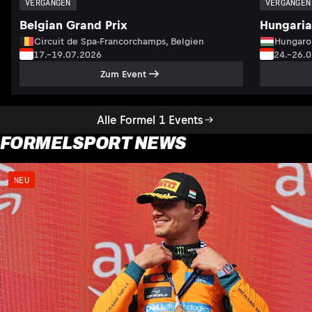
VERGANGEN
VERGANGEN
Belgian Grand Prix
Hungaria
Circuit de Spa-Francorchamps, Belgien
Hungaro
17.–19.07.2026
24.–26.
Zum Event
Alle Formel 1 Events
FORMELSPORT NEWS
NEU