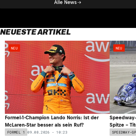
Alle News
NEUESTE ARTIKEL
NEU
NEU
Formel-1-Champion Lando Norris: Ist der
Speedway-G
McLaren-Star besser als sein Ruf?
Spitze – Ti
09.08.2026 - 10:23
FORMEL 1
SPEEDWAY-G