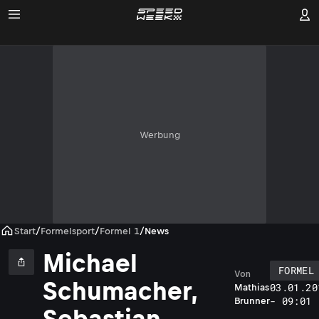
Werbung
Start
/
Formelsport
/
Formel 1
/
News
Michael
FORMEL
Von
Schumacher,
03.01.20
Mathias
- 09:01
Brunner
Sebastian