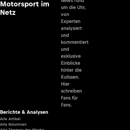
News rund
Motorsport im
um die Uhr,
Netz
von
Experten
analysiert
und
kommentiert
und
exklusive
Einblicke
hinter die
Kulissen.
Hier
schreiben
Fans für
Fans.
Berichte & Analysen
Alle Artikel
Alle Kolumnen
Alle Themen der Woche