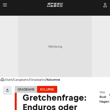
Werbung
Start
/
Langbahn
/
Grasbahn
/
Kolumne
GRASBAHN
KOLUMNE
Von
Gretchenfrage:
Rudi
Hagen
Enduros oder