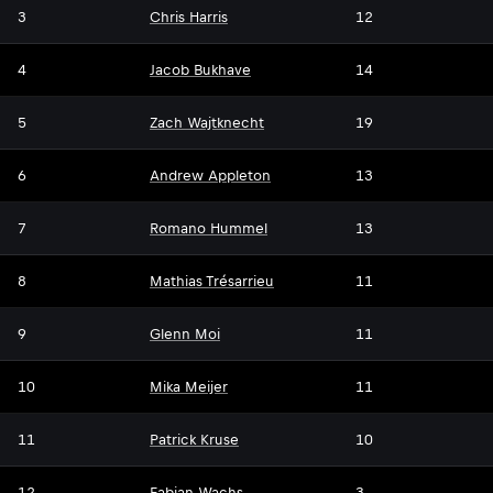
3
Chris Harris
12
4
Jacob Bukhave
14
5
Zach Wajtknecht
19
6
Andrew Appleton
13
7
Romano Hummel
13
8
Mathias Trésarrieu
11
9
Glenn Moi
11
10
Mika Meijer
11
11
Patrick Kruse
10
12
Fabian Wachs
3