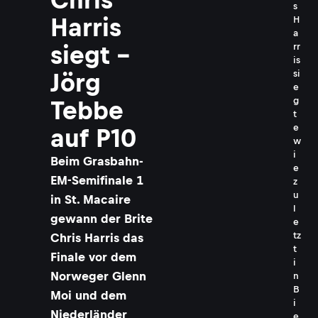
s
Harris
H
a
rr
siegt –
is
si
Jörg
e
g
Tebbe
t
e
auf P10
w
i
Beim Grasbahn-
e
EM-Semifinale 1
z
u
in St. Macaire
l
gewann der Brite
e
tz
Chris Harris das
t
Finale vor dem
i
Norweger Glenn
n
B
Moi und dem
i
Niederländer
e