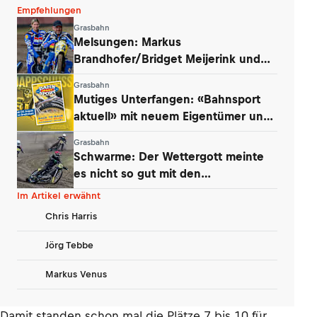
Empfehlungen
Grasbahn
Melsungen: Markus
Brandhofer/Bridget Meijerink und
Andrew Appleton siegten
Grasbahn
Mutiges Unterfangen: «Bahnsport
aktuell» mit neuem Eigentümer und
Konzept
Grasbahn
Schwarme: Der Wettergott meinte
es nicht so gut mit den
Niedersachsen
Im Artikel erwähnt
Chris Harris
Jörg Tebbe
Markus Venus
Damit standen schon mal die Plätze 7 bis 10 für