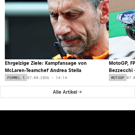
Ehrgeizige Ziele: Kampfansage von
MotoGP, FP
McLaren-Teamchef Andrea Stella
Bezzecchi –
07.08.2026 - 14:14
07.
FORMEL 1
MOTOGP
Alle Artikel