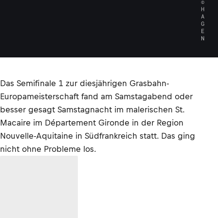
©
H
A
G
E
N
Das Semifinale 1 zur diesjährigen Grasbahn-
Europameisterschaft fand am Samstagabend oder
besser gesagt Samstagnacht im malerischen St.
Macaire im Département Gironde in der Region
Nouvelle-Aquitaine in Südfrankreich statt. Das ging
nicht ohne Probleme los.