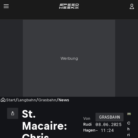
Werbung
Start
/
Langbahn
/
Grasbahn
/
News
St.
GRASBAHN
Von
Macaire:
C
08.06.2025
Rudi
h
- 11:24
Hagen
Chris
ri