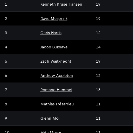
1
Kenneth Kruse Hansen
19
2
Dave Meijerink
19
3
Chris Harris
12
4
Jacob Bukhave
14
5
Zach Wajtknecht
19
6
Andrew Appleton
13
7
Romano Hummel
13
8
Mathias Trésarrieu
11
9
Glenn Moi
11
10
Mika Meijer
11