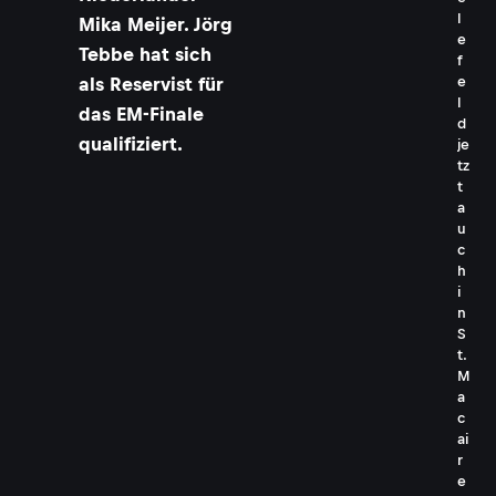
l
Mika Meijer. Jörg
e
Tebbe hat sich
f
e
als Reservist für
l
das EM-Finale
d
qualifiziert.
je
tz
t
a
u
c
h
i
n
S
t.
M
a
c
ai
r
e