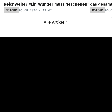
Reichweite? «Ein Wunder muss geschehen»
das gesam
06.08.2026 - 13:47
06.
MOTOGP
MOTOGP
Alle Artikel