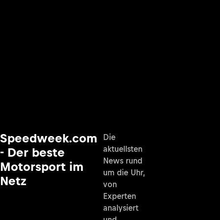
Speedweek.com
Die
aktuellsten
- Der beste
News rund
Motorsport im
um die Uhr,
Netz
von
Experten
analysiert
und