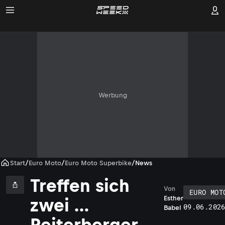
Werbung
Start
/
Euro Moto
/
Euro Moto Superbike
/
News
Treffen sich
Von
EURO MOT
Esther
zwei …
09.06.202
Babel
Reiterberger