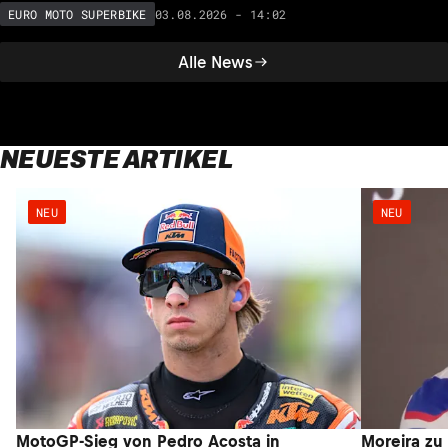
03.08.2026 - 14:02
EURO MOTO SUPERBIKE
Alle News
NEUESTE ARTIKEL
NEU
NEU
MotoGP-Sieg von Pedro Acosta in
Moreira zu