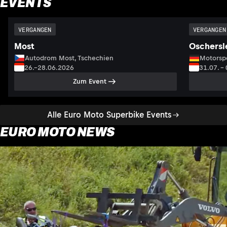
EVENTS
VERGANGEN
VERGANGEN
Most
Oschersl
Autodrom Most, Tschechien
Motorsp
26.–28.06.2026
31.07. –
Zum Event
Alle Euro Moto Superbike Events
EURO MOTO NEWS