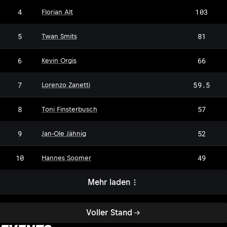
4
103
Florian Alt
5
81
Twan Smits
6
66
Kevin Orgis
7
59.5
Lorenzo Zanetti
8
57
Toni Finsterbusch
9
52
Jan-Ole Jähnig
10
49
Hannes Soomer
Mehr laden
Voller Stand