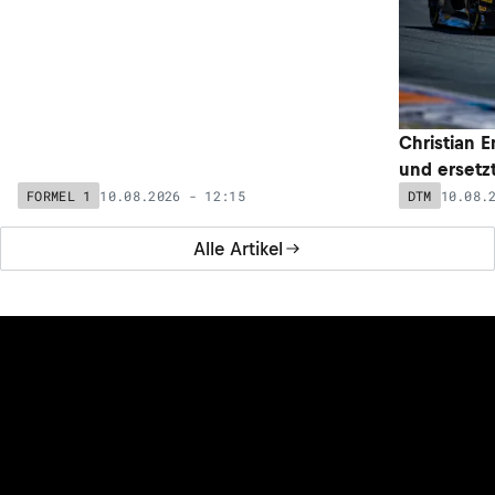
Fernando Alonso: Neuer Aston Martin-
Christian 
Vertrag für 80 Millionen Euro?
und ersetzt
10.08.2026 - 12:15
10.08.
FORMEL 1
DTM
Alle Artikel