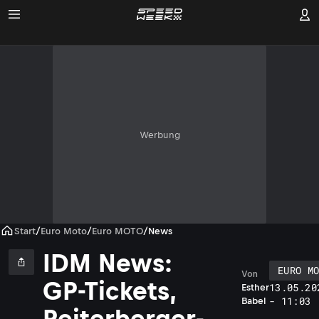
Werbung
Start
/
Euro Moto
/
Euro MOTO
/
News
IDM News:
EURO M
Von
GP-Tickets,
13.05.20
Esther
- 11:03
Babel
Reiterberger-