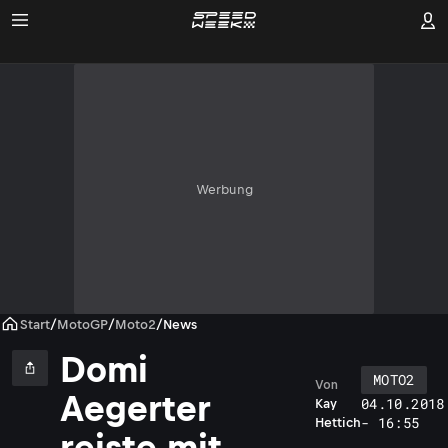
Werbung
Start
/
MotoGP
/
Moto2
/
News
Domi
MOTO2
Von
Aegerter
04.10.2018
Kay
- 16:55
Hettich
reiste mit