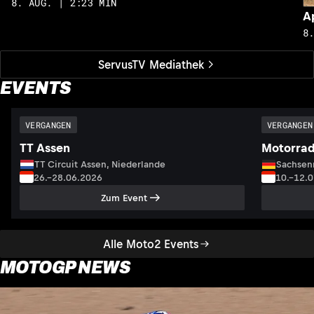
8. AUG. | 2:23 MIN
A
8
ServusTV Mediathek
EVENTS
VERGANGEN
VERGANGEN
TT Assen
Motorrad
TT Circuit Assen, Niederlande
Sachsenr
26.–28.06.2026
10.–12.
Zum Event
Alle Moto2 Events
MOTOGP NEWS