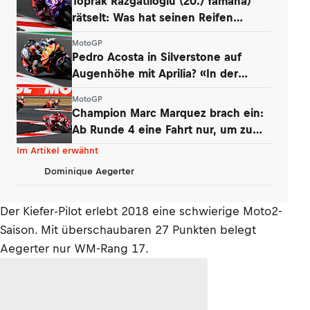
Toprak Razgatlioglu (20./Yamaha)
rätselt: Was hat seinen Reifen
zerstört?
MotoGP
Pedro Acosta in Silverstone auf
Augenhöhe mit Aprilia? «In der
Boxengasse»
MotoGP
Champion Marc Marquez brach ein:
Ab Runde 4 eine Fahrt nur, um zu
überleben
Im Artikel erwähnt
Dominique Aegerter
Der Kiefer-Pilot erlebt 2018 eine schwierige Moto2-
Saison. Mit überschaubaren 27 Punkten belegt
Aegerter nur WM-Rang 17.