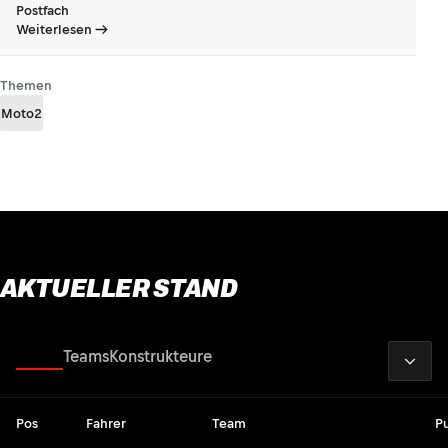
Postfach
Weiterlesen
Themen
Moto2
AKTUELLER STAND
2026
Fahrer
Teams
Konstrukteure
Pos
Fahrer
Team
P