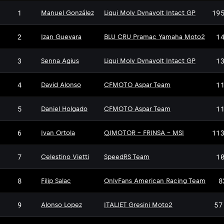
1
19
Manuel González
Liqui Moly Dynavolt Intact GP
2
1
Izan Guevara
BLU CRU Pramac Yamaha Moto2
3
1
Senna Agius
Liqui Moly Dynavolt Intact GP
4
1
David Alonso
CFMOTO Aspar Team
5
1
Daniel Holgado
CFMOTO Aspar Team
6
11
Ivan Ortola
QJMOTOR - FRINSA - MSI
7
1
Celestino Vietti
SpeedRS Team
8
8
Filip Salac
OnlyFans American Racing Team
9
57
Alonso Lopez
ITALJET Gresini Moto2