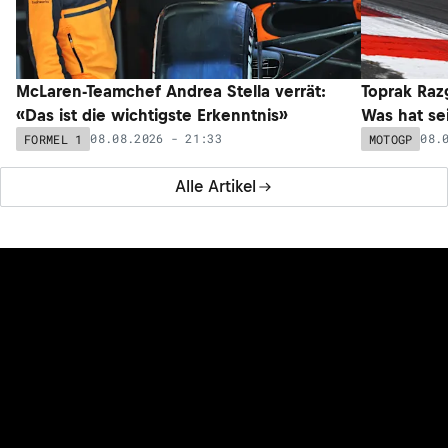
McLaren-Teamchef Andrea Stella verrät:
Toprak Razg
«Das ist die wichtigste Erkenntnis»
Was hat sei
08.08.2026 - 21:33
08.
FORMEL 1
MOTOGP
Alle Artikel