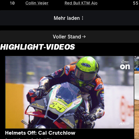
10
55
Collin Veijer
Red Bull KTM Ajo
Mehr laden
Voller Stand
HIGHLIGHT-VIDEOS
Helmets Off: Cal Crutchlow