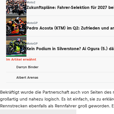
Moto2
Zukunftspläne: Fahrer-Selektion für 2027 be
MotoGP
Pedro Acosta (KTM) im Q2: Zufrieden und ang
MotoGP
Kein Podium in Silverstone? Ai Ogura (5.) 
Im Artikel erwähnt
Darryn Binder
Albert Arenas
Bekräftigt wurde die Partnerschaft auch von Seiten des ni
großartig und nahezu logisch. Es ist einfach, sie zu erk
Rennstrecken ebenfalls als Rennfahrer groß geworden. Eine