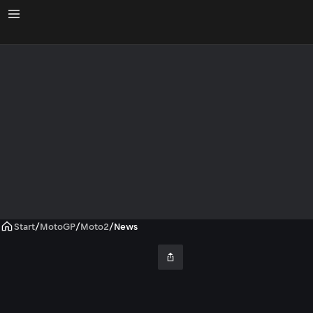
Start
/
MotoGP
/
Moto2
/
News