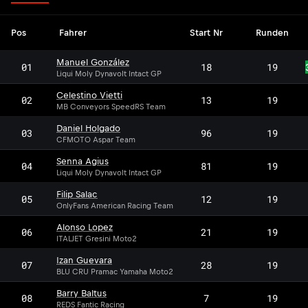
Pos
Fahrer
Start Nr
Runden
Manuel González
01
18
19
Liqui Moly Dynavolt Intact GP
Celestino Vietti
02
13
19
MB Conveyors SpeedRS Team
Daniel Holgado
03
96
19
CFMOTO Aspar Team
Senna Agius
04
81
19
Liqui Moly Dynavolt Intact GP
Filip Salac
05
12
19
OnlyFans American Racing Team
Alonso Lopez
06
21
19
ITALJET Gresini Moto2
Izan Guevara
07
28
19
BLU CRU Pramac Yamaha Moto2
Barry Baltus
08
7
19
REDS Fantic Racing