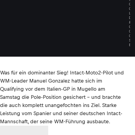
G
O
L
D
&
G
O
O
S
E
Was für ein dominanter Sieg! Intact-Moto2-Pilot und
WM-Leader Manuel Gonzalez hatte sich im
Qualifying vor dem Italien-GP in Mugello am
Samstag die Pole-Position gesichert – und brachte
die auch komplett unangefochten ins Ziel. Starke
Leistung vom Spanier und seiner deutschen Intact-
Mannschaft, der seine WM-Führung ausbaute.