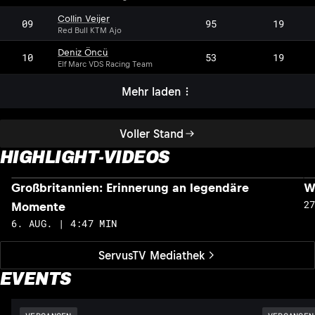
Collin Veijer
09
95
19
Red Bull KTM Ajo
Deniz Öncü
10
53
19
Elf Marc VDS Racing Team
Mehr laden
Voller Stand
HIGHLIGHT-VIDEOS
Großbritannien: Erinnerung an legendäre
W
2
Momente
6. AUG. | 4:47 MIN
ServusTV Mediathek
EVENTS