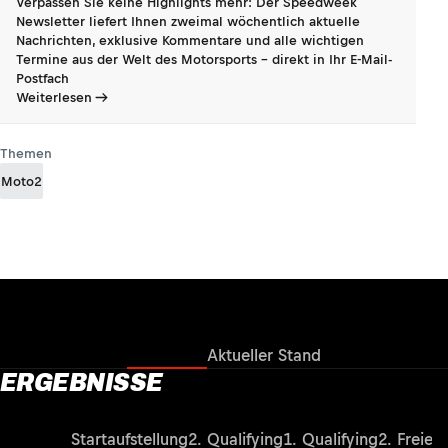
Verpassen Sie keine Highlights mehr: Der Speedweek
Newsletter liefert Ihnen zweimal wöchentlich aktuelle
Nachrichten, exklusive Kommentare und alle wichtigen
Termine aus der Welt des Motorsports - direkt in Ihr E-Mail-
Postfach
Weiterlesen
Themen
Moto2
Ergebnisse
Aktueller Stand
ERGEBNISSE
Rennen
Startaufstellung
2. Qualifying
1. Qualifying
2. Freies 