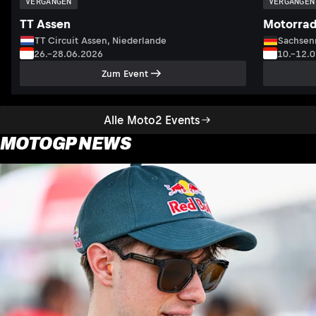
VERGANGEN
VERGANGEN
TT Assen
Motorrad
TT Circuit Assen, Niederlande
Sachsenr
26.–28.06.2026
10.–12.
Zum Event
Alle Moto2 Events
MOTOGP NEWS