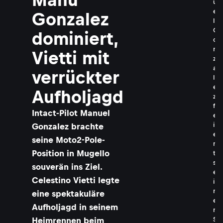
u
e
Gonzalez
l
G
dominiert,
o
n
Vietti mit
z
a
verrückter
l
e
Aufholjagd
z
f
Intact-Pilot Manuel
e
i
Gonzalez brachte
e
seine Moto2-Pole-
r
Position in Mugello
t
s
souverän ins Ziel.
e
Celestino Vietti legte
i
n
eine spektakuläre
e
Aufholjagd in seinem
n
S
Heimrennen beim