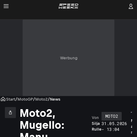
Werbung
Start
/
MotoGP
/
Moto2
/
News
Moto2,
MOTO2
Von
M
Mugello:
31.05.2026
Silja
a
- 13:04
Rulle
n
Manu