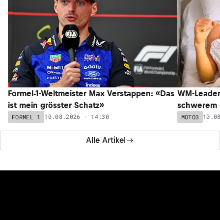
Formel-1-Weltmeister Max Verstappen: «Das
WM-Leader 
ist mein grösster Schatz»
schwerem C
10.08.2026 - 14:30
10.0
FORMEL 1
MOTO3
Alle Artikel