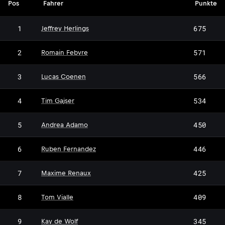
Pos
Fahrer
Punkte
1
675
Jeffrey Herlings
2
571
Romain Febvre
3
566
Lucas Coenen
4
534
Tim Gajser
5
450
Andrea Adamo
6
446
Ruben Fernandez
7
425
Maxime Renaux
8
409
Tom Vialle
9
345
Kay de Wolf