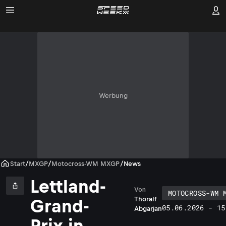
Werbung
Start
/
MXGP
/
Motocross-WM MXGP
/
News
Lettland-
Von
MOTOCROSS-WM 
Thoralf
Grand-
05.06.2026 - 15
Abgarjan
Prix in