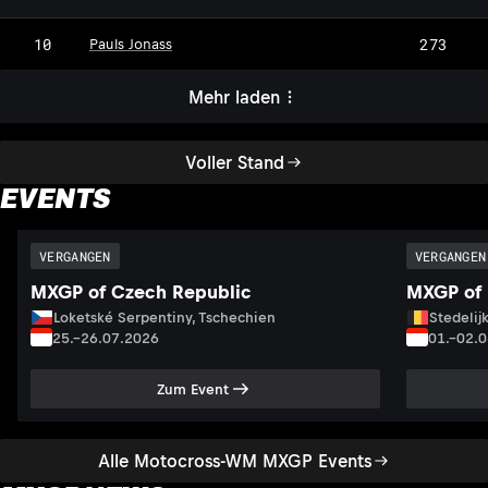
10
273
Pauls Jonass
Mehr laden
Voller Stand
EVENTS
VERGANGEN
VERGANGEN
MXGP of Czech Republic
MXGP of 
Loketské Serpentiny, Tschechien
Stedelij
25.–26.07.2026
01.–02.
Zum Event
Alle Motocross-WM MXGP Events