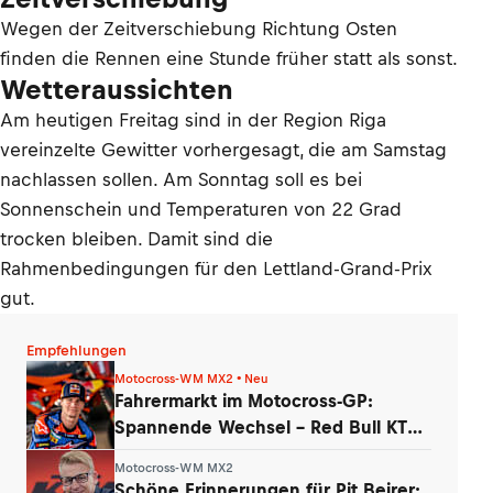
Wegen der Zeitverschiebung Richtung Osten
finden die Rennen eine Stunde früher statt als sonst.
Wetteraussichten
Am heutigen Freitag sind in der Region Riga
vereinzelte Gewitter vorhergesagt, die am Samstag
nachlassen sollen. Am Sonntag soll es bei
Sonnenschein und Temperaturen von 22 Grad
trocken bleiben. Damit sind die
Rahmenbedingungen für den Lettland-Grand-Prix
gut.
Empfehlungen
Motocross-WM MX2 • Neu
Fahrermarkt im Motocross-GP:
Spannende Wechsel – Red Bull KTM
überrascht
Motocross-WM MX2
Schöne Erinnerungen für Pit Beirer: