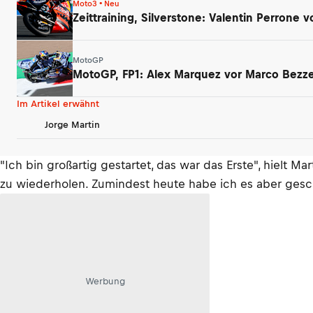
Moto3 • Neu
Zeittraining, Silverstone: Valentin Perrone
MotoGP
MotoGP, FP1: Alex Marquez vor Marco Bezzec
Im Artikel erwähnt
Jorge Martin
"Ich bin großartig gestartet, das war das Erste", hielt M
zu wiederholen. Zumindest heute habe ich es aber gesch
Werbung