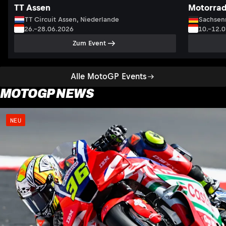
TT Assen
Motorrad
TT Circuit Assen, Niederlande
Sachsenr
26.–28.06.2026
10.–12.
Zum Event
Alle MotoGP Events
MOTOGP NEWS
NEU