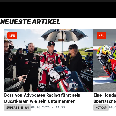
NEUESTE ARTIKEL
NEU
NEU
Boss von Advocates Racing führt sein
Eine Honda
Ducati-Team wie sein Unternehmen
überrascht
08.08.2026 - 11:55
08.
SUPERBIKE WM
MOTOGP