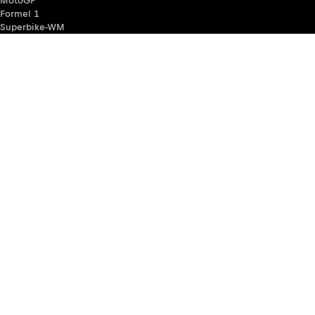
MotoGP
Formel 1
Superbike-WM