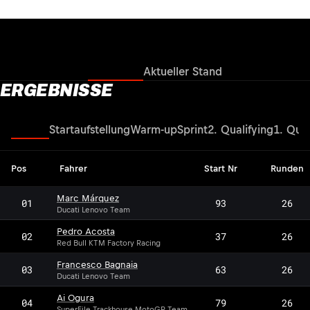
Ergebnisse
Aktueller Stand
ERGEBNISSE
Rennen
Startaufstellung
Warm-up
Sprint
2. Qualifying
1. Qual
Pos
Fahrer
Start Nr
Runden
Marc Márquez
01
93
26
Ducati Lenovo Team
Pedro Acosta
02
37
26
Red Bull KTM Factory Racing
Francesco Bagnaia
03
63
26
Ducati Lenovo Team
Ai Ogura
04
79
26
SuperFile Trackhouse MotoGP Team