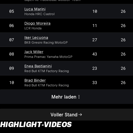
Luca Marini
05
10
26
Honda HRC Castrol
Diogo Moreira
06
11
26
LCR Honda
Iker Lecuona
07
27
26
BK8 Gresini Racing MotoGP
Jack Miller
08
43
26
Prima Pramac Yamaha MotoGP
Enea Bastianini
09
23
26
Red Bull KTM Factory Racing
Brad Binder
10
33
26
Red Bull KTM Factory Racing
Mehr laden
Voller Stand
HIGHLIGHT-VIDEOS