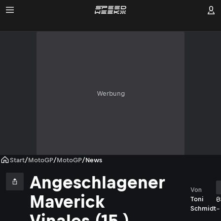
Werbung
Start
/
MotoGP
/
MotoGP
/
News
Angeschlagener
Von
Maverick
0
Toni
-
Schmidt
Vinales (15.)