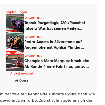
Empfehlungen
MotoGP • Neu
Toprak Razgatlioglu (20./Yamaha)
rätselt: Was hat seinen Reifen
zerstört?
MotoGP • Neu
Pedro Acosta in Silverstone auf
Augenhöhe mit Aprilia? «In der
Boxengasse»
MotoGP • Neu
Champion Marc Marquez brach ein:
Ab Runde 4 eine Fahrt nur, um zu
überleben
Im Artikel erwähnt
Ai Ogura
In der zweiten Rennhälfte zündete Ogura dann wie
gewohnt den Turbo. Zuerst schnappte er sich die