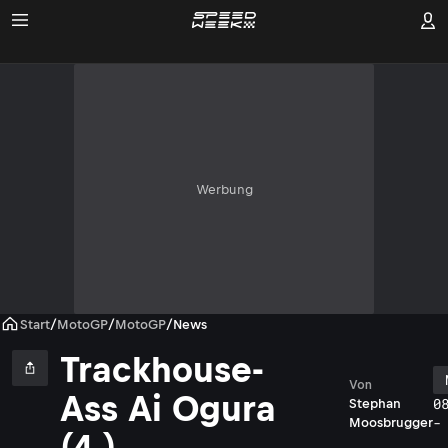
Werbung
Start
/
MotoGP
/
MotoGP
/
News
Trackhouse-
Von
Ass Ai Ogura
0
Stephan
-
Moosbrugger
(4.)