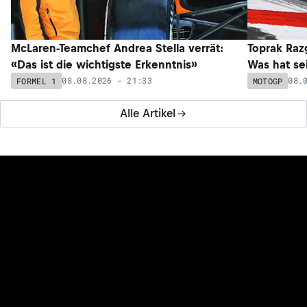
McLaren-Teamchef Andrea Stella verrät:
Toprak Razg
«Das ist die wichtigste Erkenntnis»
Was hat sei
08.08.2026 - 21:33
08.
FORMEL 1
MOTOGP
Alle Artikel