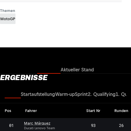
Themen
MotoGP
Ergebnisse
Aktueller Stand
ERGEBNISSE
Rennen
Startaufstellung
Warm-up
Sprint
2. Qualifying
1. Qual
Pos
Fahrer
Start Nr
Runden
Marc Márquez
01
93
26
Ducati Lenovo Team