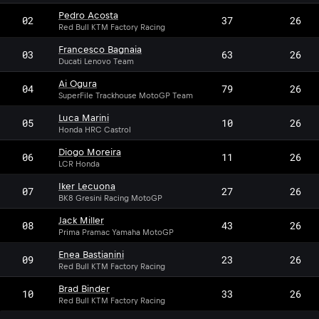
Pedro Acosta
02
37
26
Red Bull KTM Factory Racing
Francesco Bagnaia
03
63
26
Ducati Lenovo Team
Ai Ogura
04
79
26
SuperFile Trackhouse MotoGP Team
Luca Marini
05
10
26
Honda HRC Castrol
Diogo Moreira
06
11
26
LCR Honda
Iker Lecuona
07
27
26
BK8 Gresini Racing MotoGP
Jack Miller
08
43
26
Prima Pramac Yamaha MotoGP
Enea Bastianini
09
23
26
Red Bull KTM Factory Racing
Brad Binder
10
33
26
Red Bull KTM Factory Racing