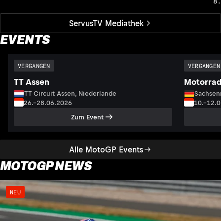
8
ServusTV Mediathek
EVENTS
VERGANGEN
VERGANGEN
TT Assen
Motorrad
TT Circuit Assen, Niederlande
Sachsenr
26.–28.06.2026
10.–12.
Zum Event
Alle MotoGP Events
MOTOGP NEWS
NEU