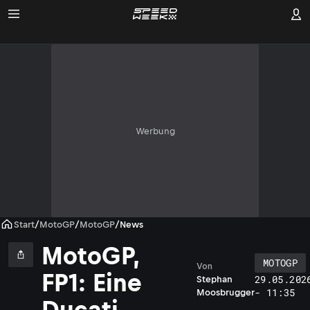
Werbung
Start
/
MotoGP
/
MotoGP
/
News
MotoGP,
MOTOGP
Von
FP1: Eine
29.05.202
Stephan
- 11:35
Moosbrugger
Ducati