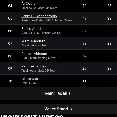
Ai Ogura
04
79
23
Trackhouse MotoGP Team
Fabio Di Giannantonio
05
49
23
Pertamina Enduro VR46 Racing Team
Pedro Acosta
06
37
23
Red Bull KTM Factory Racing
Marc Márquez
07
93
23
Ducati Lenovo Team
Fermin Aldeguer
08
54
23
BK8 Gresini Racing MotoGP
Raúl Fernández
09
25
23
Trackhouse MotoGP Team
Diogo Moreira
10
11
23
LCR Honda
Mehr laden
Voller Stand