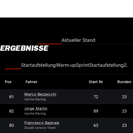
Ergebnisse
Aktueller Stand
ERGEBNISSE
Rennen
Startaufstellung
Warm-up
Sprint
Startaufstellung
2. Q
Pos
Fahrer
Start Nr
Runden
Marco Bezzecchi
01
72
23
Aprilia Racing
Jorge Martin
02
89
23
Aprilia Racing
Francesco Bagnaia
03
63
23
Ducati Lenovo Team