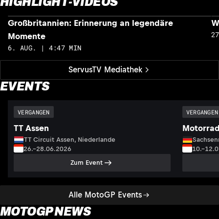
HIGHLIGHT-VIDEOS
Großbritannien: Erinnerung an legendäre
W
2
Momente
6. AUG. | 4:47 MIN
ServusTV Mediathek
EVENTS
VERGANGEN
VERGANGEN
TT Assen
Motorrad
TT Circuit Assen, Niederlande
Sachsenr
26.–28.06.2026
10.–12.
Zum Event
Alle MotoGP Events
MOTOGP NEWS