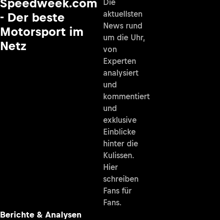
Speedweek.com
Die
aktuellsten
- Der beste
News rund
Motorsport im
um die Uhr,
Netz
von
Experten
analysiert
und
kommentiert
und
exklusive
Einblicke
hinter die
Kulissen.
Hier
schreiben
Fans für
Fans.
Berichte & Analysen