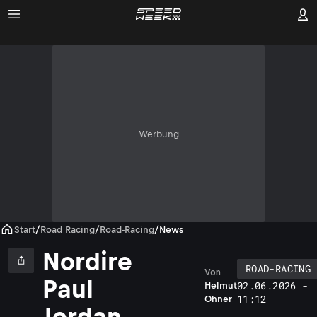
Werbung
Start
/
Road Racing
/
Road-Racing
/
News
Nordire
ROAD-RACING
Von
Paul
02.06.2026 -
Helmut
11:12
Ohner
Jordan