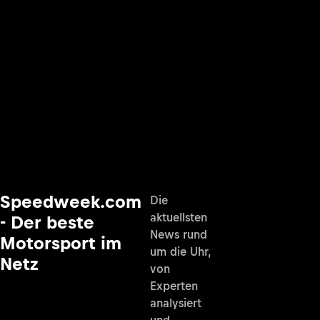
Speedweek.com
Die
aktuellsten
- Der beste
News rund
Motorsport im
um die Uhr,
Netz
von
Experten
analysiert
und