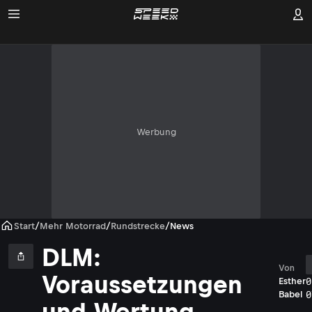
Werbung
Start
/
Mehr Motorrad
/
Rundstrecke
/
News
DLM:
Von
Voraussetzungen
0
Esther
0
Babel
und Wertung