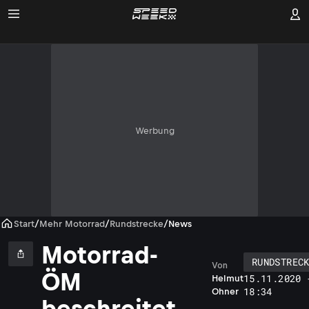
Werbung
Start
/
Mehr Motorrad
/
Rundstrecke
/
News
Motorrad-
RUNDSTREC
Von
ÖM
15.11.2020 
Helmut
18:34
Ohner
beschreitet