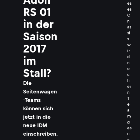
es
RS 01
es
C
in der
h
as
Saison
si
s
w
2017
ir
d
im
n
o
Stall?
c
h
Die
ei
Seitenwagen
n
T
-Teams
e
können sich
a
m
jetzt in die
g
neue IDM
es
einschreiben.
u
c