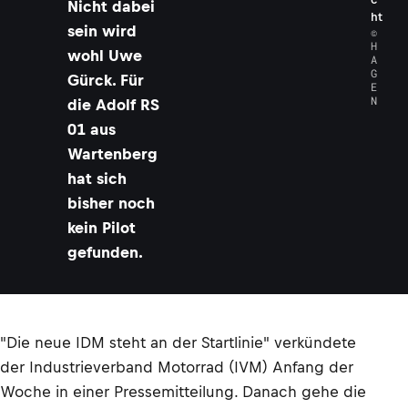
Nicht dabei
ht
sein wird
©
H
wohl Uwe
A
G
Gürck. Für
E
N
die Adolf RS
01 aus
Wartenberg
hat sich
bisher noch
kein Pilot
gefunden.
"Die neue IDM steht an der Startlinie" verkündete
der Industrieverband Motorrad (IVM) Anfang der
Woche in einer Pressemitteilung. Danach gehe die