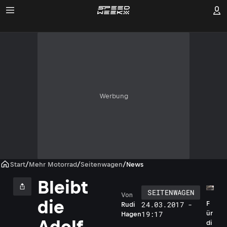
Werbung
Start
/
Mehr Motorrad
/
Seitenwagen
/
News
Bleibt
SEITENWAGEN
Von
die
F
24.03.2017 -
Rudi
ür
19:17
Hagen
Adolf
di