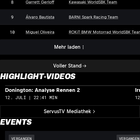
8
Garrett Gerloff
Kawasaki WorldSBK Team
9
Álvaro Bautista
BARNI Spark Racing Team
10
Miguel Oliveira
ROKiT BMW Motorrad WorldSBK Tea
Mehr laden
Voller Stand
HIGHLIGHT-VIDEOS
Donington: Analyse Rennen 2
I
12. JULI | 22:41 MIN
1
ServusTV Mediathek
EVENTS
VERGANGEN
VERGANGEN