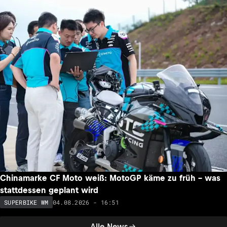
Chinamarke CF Moto weiß: MotoGP käme zu früh – was
stattdessen geplant wird
04.08.2026 - 16:51
SUPERBIKE WM
Alle News