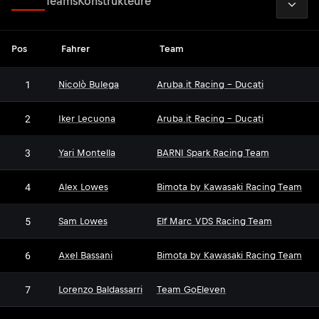
Fahrer
Teams
Konstrukteure
Pos
Fahrer
Team
1
Nicolò Bulega
Aruba.it Racing - Ducati
2
Iker Lecuona
Aruba.it Racing - Ducati
3
Yari Montella
BARNI Spark Racing Team
4
Alex Lowes
Bimota by Kawasaki Racing Team
5
Sam Lowes
Elf Marc VDS Racing Team
6
Axel Bassani
Bimota by Kawasaki Racing Team
7
Lorenzo Baldassarri
Team GoEleven