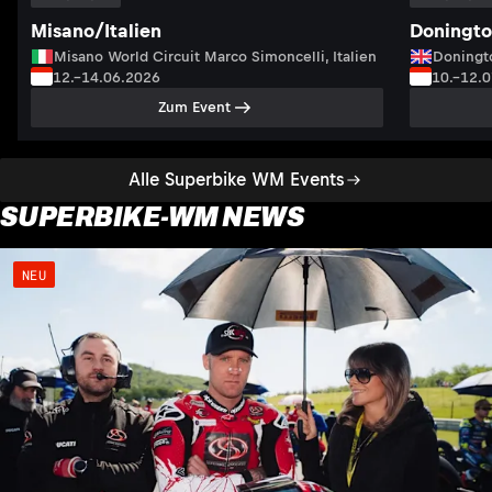
Misano/Italien
Doningto
Misano World Circuit Marco Simoncelli, Italien
Doningto
12.–14.06.2026
10.–12.
Zum Event
Alle Superbike WM Events
SUPERBIKE-WM NEWS
NEU