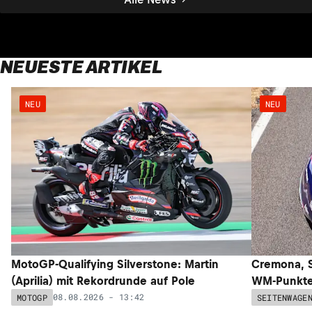
NEUESTE ARTIKEL
NEU
NEU
MotoGP-Qualifying Silverstone: Martin
Cremona, S
(Aprilia) mit Rekordrunde auf Pole
WM-Punkte 
08.08.2026 - 13:42
MOTOGP
SEITENWAGE