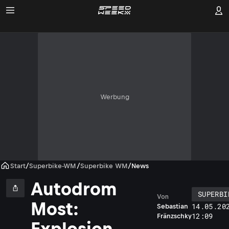
Werbung
Start
/
Superbike-WM
/
Superbike WM
/
News
Autodrom
SUPERBI
Von
Most:
14.05.20
Sebastian
12:09
Fränzschky
Explosion