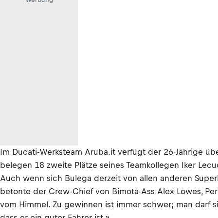
Im Ducati-Werksteam Aruba.it verfügt der 26-Jährige üb
belegen 18 zweite Plätze seines Teamkollegen Iker Lecuo
Auch wenn sich Bulega derzeit von allen anderen Superbike-
betonte der Crew-Chief von Bimota-Ass Alex Lowes, Pere 
vom Himmel. Zu gewinnen ist immer schwer; man darf sich
dass er ein guter Fahrer ist.»