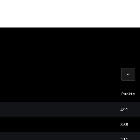
2026
Punkte
491
358
211