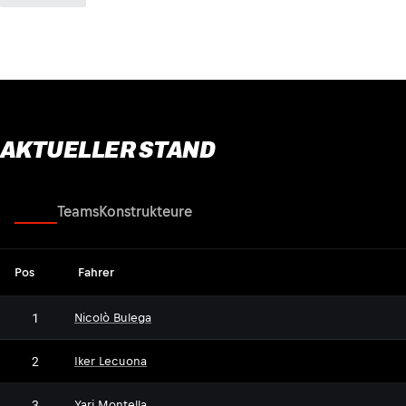
AKTUELLER STAND
Fahrer
Teams
Konstrukteure
Pos
Fahrer
1
Nicolò Bulega
2
Iker Lecuona
3
Yari Montella