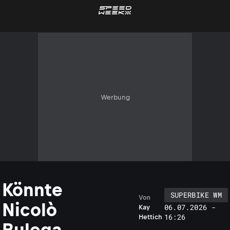
Werbung
Könnte
SUPERBIKE WM
Von
Nicolò
06.07.2026 -
Kay
16:26
Hettich
Bulega