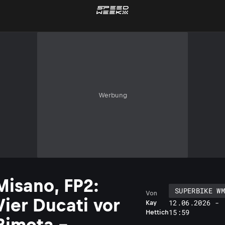
Werbung
Misano, FP2:
SUPERBIKE W
Von
Vier Ducati vor
12.06.2026 -
Kay
15:59
Hettich
Bimota –