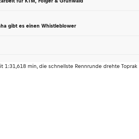
arbeit für KTM, Folger & Grünwald
maha gibt es einen Whistleblower
t 1:31,618 min, die schnellste Rennrunde drehte Toprak 