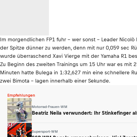
Im morgendlichen FP1 fuhr – wer sonst – Leader Nicolò B
der Spitze dünner zu werden, denn mit nur 0,059 sec R
wurde überraschend Xavi Vierge mit der Yamaha R1 beste
Zu Beginn des zweiten Trainings um 15 Uhr war es mit 2
Minuten hatte Bulega in 1:32,627 min eine schnellere R
zwei Bimota – lagen innerhalb einer Sekunde.
Empfehlungen
Motorrad-Frauen-WM
Beatriz Neila verwundert: Ihr Stinkefinger a
Supersport-WM