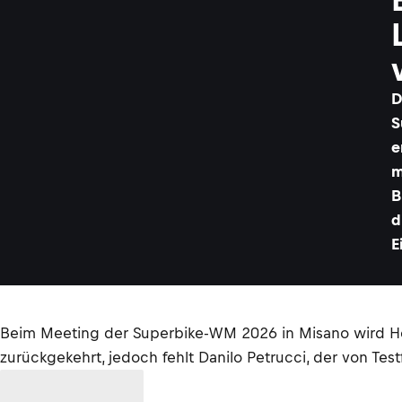
D
S
e
m
B
d
E
Beim Meeting der Superbike-WM 2026 in Misano wird Hon
zurückgekehrt, jedoch fehlt Danilo Petrucci, der von Tes