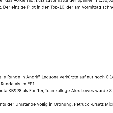
 das Vorderrad. Kurz zuvor hatte der Spanier in 1:32,5
. Der einzige Pilot in den Top-10, der am Vormittag schn
lle Runde in Angriff. Lecuona verkürzte auf nur noch 0,1
 Runde als im FP1.
mota KB998 als Fünfter, Teamkollege Alex Lowes wurde Si
chts der Umstände völlig in Ordnung. Petrucci-Ersatz Mic