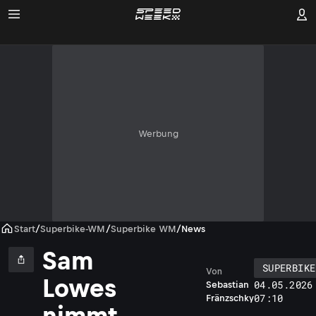
Werbung
Start
/
Superbike-WM
/
Superbike WM
/
News
Sam
SUPERBIKE
Von
Lowes
04.05.2026
Sebastian
07:10
Fränzschky
nimmt