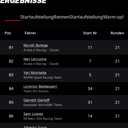
ERGEBNISSE
Rennen
Startaufstellung
Rennen
Startaufstellung
Warm-up
Re
Pos
Fahrer
Start Nr
Runden
Nicolò Bulega
01
11
21
Aruba.it Racing - Ducati
Iker Lecuona
02
7
21
Aruba.it Racing - Ducati
Yari Montella
03
5
21
BARNI Spark Racing Team
Lorenzo Baldassarri
04
34
21
Team GO Eleven
Garrett Gerloff
05
31
21
Kawasaki WorldSBK Team
Sam Lowes
06
14
21
Elf Marc VDS Racing Team
Alberto Surra