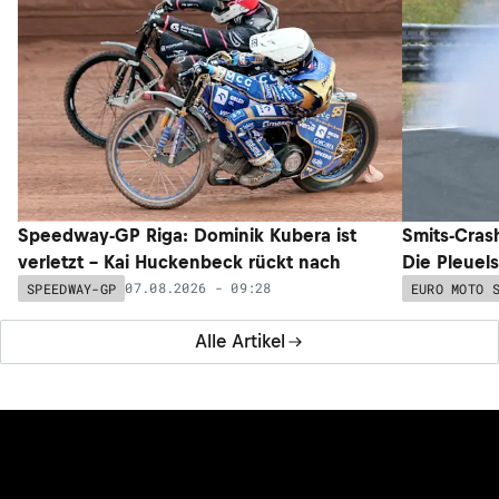
Speedway-GP Riga: Dominik Kubera ist
Smits-Cras
verletzt – Kai Huckenbeck rückt nach
Die Pleuel
07.08.2026 - 09:28
SPEEDWAY-GP
EURO MOTO 
Alle Artikel