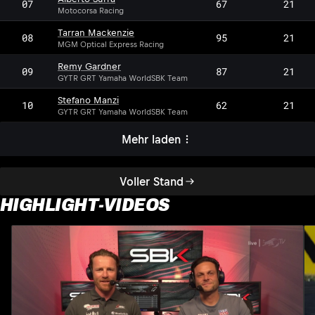
07
67
21
Motocorsa Racing
Tarran Mackenzie
08
95
21
MGM Optical Express Racing
Remy Gardner
09
87
21
GYTR GRT Yamaha WorldSBK Team
Stefano Manzi
10
62
21
GYTR GRT Yamaha WorldSBK Team
Mehr laden
Voller Stand
HIGHLIGHT-VIDEOS