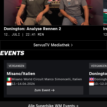
Donington: Analyse Rennen 2
I
12. JULI | 22:41 MIN
1
ServusTV Mediathek
EVENTS
VERGANGEN
VERGANGEN
Misano/Italien
Doningto
Misano World Circuit Marco Simoncelli, Italien
Doningto
12.–14.06.2026
10.–12.
Zum Event
Alle Superbike WM Events