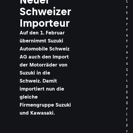
U
n
Schweizer
t
e
Importeur
r
n
Auf den 1. Februar
e
übernimmt Suzuki
h
m
Automobile Schweiz
e
AG auch den Import
n
s
der Motorräder von
g
Suzuki in die
r
Schweiz. Damit
u
p
importiert nun die
p
gleiche
e
E
Firmengruppe Suzuki
m
und Kawasaki.
i
l
F
r