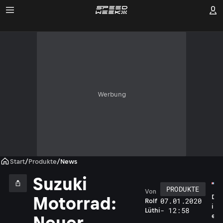
Werbung
Start
/
Produkte
/
News
Suzuki
PRODUKTE
Von
D
Motorrad:
07.01.2020
Rolf
i
- 12:58
Lüthi
e
Neuer