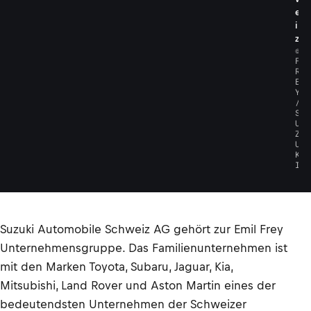
e
i
z
©
F
R
E
Y
/
S
U
Z
U
K
I
Suzuki Automobile Schweiz AG gehört zur Emil Frey
Unternehmensgruppe. Das Familienunternehmen ist
mit den Marken Toyota, Subaru, Jaguar, Kia,
Mitsubishi, Land Rover und Aston Martin eines der
bedeutendsten Unternehmen der Schweizer