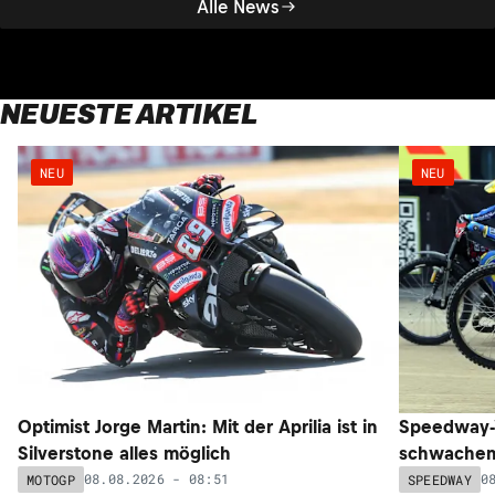
Alle News
NEUESTE ARTIKEL
NEU
NEU
Optimist Jorge Martin: Mit der Aprilia ist in
Speedway-W
Silverstone alles möglich
schwachem 
08.08.2026 - 08:51
0
MOTOGP
SPEEDWAY