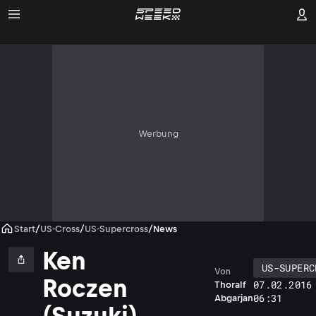
Werbung
Start
/
US-Cross
/
US-Supercross
/
News
Ken
US-SUPERC
Von
Roczen
07.02.2016
Thoralf
06:31
Abgarjan
(Suzuki)