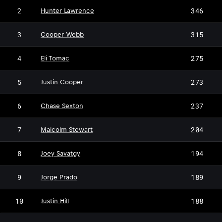
2
346
Hunter Lawrence
3
315
Cooper Webb
4
275
Eli Tomac
5
273
Justin Cooper
6
237
Chase Sexton
7
204
Malcolm Stewart
8
194
Joey Savatgy
9
189
Jorge Prado
10
188
Justin Hill