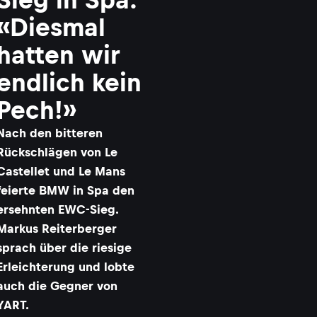
«Diesmal
hatten wir
endlich kein
Pech!»
Nach den bitteren
Rückschlägen von Le
Castellet und Le Mans
feierte BMW in Spa den
ersehnten EWC-Sieg.
Markus Reiterberger
sprach über die riesige
Erleichterung und lobte
auch die Gegner von
YART.