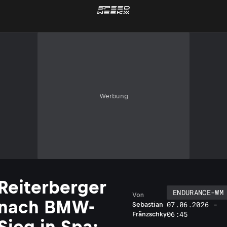
Werbung
Reiterberger
ENDURANCE-WM
Von
nach BMW-
07.06.2026 -
Sebastian
06:45
Fränzschky
Sieg in Spa: