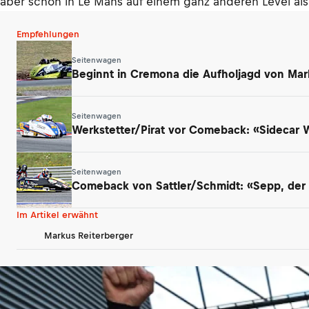
aber schon in Le Mans auf einem ganz anderen Level als 
Empfehlungen
Seitenwagen
Beginnt in Cremona die Aufholjagd von Mar
Seitenwagen
Werkstetter/Pirat vor Comeback: «Sidecar
Seitenwagen
Comeback von Sattler/Schmidt: «Sepp, der a
Im Artikel erwähnt
Markus Reiterberger