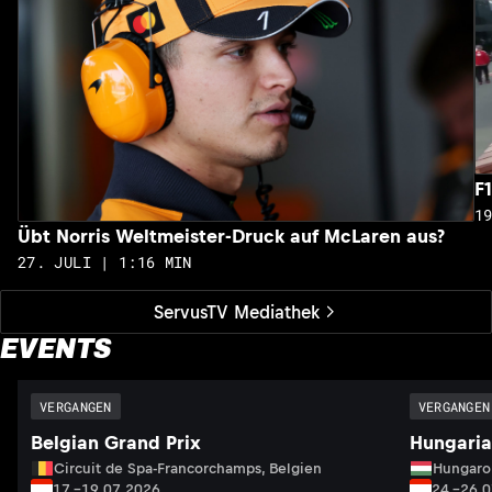
F
1
Übt Norris Weltmeister-Druck auf McLaren aus?
27. JULI | 1:16 MIN
ServusTV Mediathek
EVENTS
VERGANGEN
VERGANGEN
Belgian Grand Prix
Hungaria
Circuit de Spa-Francorchamps, Belgien
Hungaro
17.–19.07.2026
24.–26.