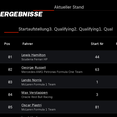
Ergebnisse
Aktueller Stand
ERGEBNISSE
Rennen
Startaufstellung
3. Qualifying
2. Qualifying
1. Qualif
Pos
Fahrer
Start Nr
Lewis Hamilton
01
44
Scuderia Ferrari HP
George Russell
02
63
Mercedes-AMG Petronas Formula One Team
Lando Norris
03
1
McLaren Formula 1 Team
Max Verstappen
04
3
Oracle Red Bull Racing
Oscar Piastri
05
81
McLaren Formula 1 Team