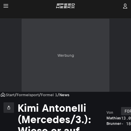
Werbung
Start
/
Formelsport
/
Formel 1
/
News
Kimi Antonelli
FO
Von
(Mercedes/3.):
13.0
Mathias
- 18
Brunner
Wieso er auf