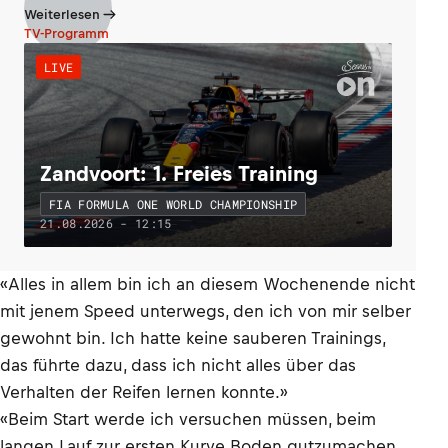
Weiterlesen
TV-Programm
LIVE
Zandvoort: 1. Freies Training
FIA FORMULA ONE WORLD CHAMPIONSHIP
21.08.2026 - 12:15
«Alles in allem bin ich an diesem Wochenende nicht
mit jenem Speed unterwegs, den ich von mir selber
gewohnt bin. Ich hatte keine sauberen Trainings,
das führte dazu, dass ich nicht alles über das
Verhalten der Reifen lernen konnte.»
«Beim Start werde ich versuchen müssen, beim
langen Lauf zur ersten Kurve Boden gutzumachen.