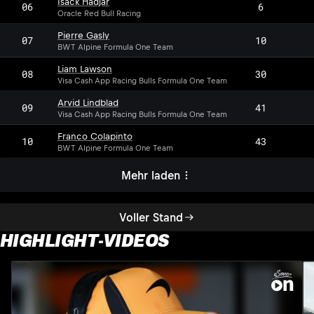
Isack Hadjar
06
6
Oracle Red Bull Racing
Pierre Gasly
07
10
BWT Alpine Formula One Team
Liam Lawson
08
30
Visa Cash App Racing Bulls Formula One Team
Arvid Lindblad
09
41
Visa Cash App Racing Bulls Formula One Team
Franco Colapinto
10
43
BWT Alpine Formula One Team
Mehr laden
Voller Stand
HIGHLIGHT-VIDEOS