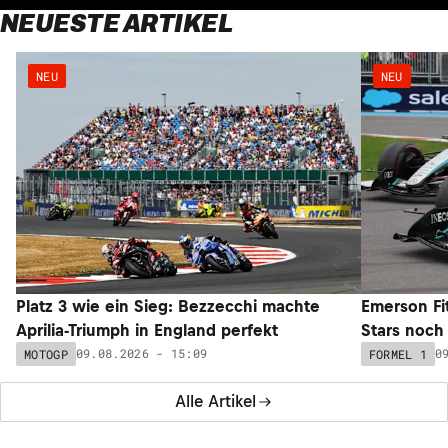
NEUESTE ARTIKEL
NEU
NEU
Platz 3 wie ein Sieg: Bezzecchi machte
Emerson Fi
Aprilia-Triumph in England perfekt
Stars noch 
09.08.2026 - 15:09
0
MOTOGP
FORMEL 1
Alle Artikel