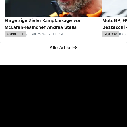
06.08.2026 - 14:30
FORMEL 1
Alle News
NEUESTE ARTIKEL
NEU
NEU
Ehrgeizige Ziele: Kampfansage von
MotoGP, FP