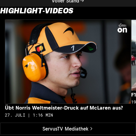
Voller Stand
HIGHLIGHT-VIDEOS
F
1
Übt Norris Weltmeister-Druck auf McLaren aus?
27. JULI | 1:16 MIN
ServusTV Mediathek