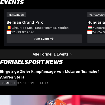
EVENTS
VERGANGEN
VERGANGEN
Belgian Grand Prix
Hungaria
Circuit de Spa-Francorchamps, Belgien
Hungaro
17.–19.07.2026
24.–26.
Zum Event
Alle Formel 1 Events
FORMELSPORT NEWS
NEU