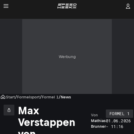
Werbung
Start
/
Formelsport
/
Formel 1
/
News
Max
FORMEL 1
Von
Verstappen
01.06.2026
Mathias
- 11:16
Brunner
von