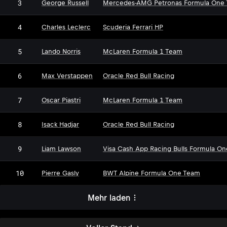
3
George Russell
Mercedes-AMG Petronas Formula One
4
Charles Leclerc
Scuderia Ferrari HP
5
Lando Norris
McLaren Formula 1 Team
6
Max Verstappen
Oracle Red Bull Racing
7
Oscar Piastri
McLaren Formula 1 Team
8
Isack Hadjar
Oracle Red Bull Racing
9
Liam Lawson
Visa Cash App Racing Bulls Formula O
10
Pierre Gasly
BWT Alpine Formula One Team
Mehr laden