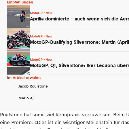
Empfehlungen
MotoGP • Neu
Aprilia dominierte – auch wenn sich die Ae
MotoGP • Neu
MotoGP-Qualifying Silverstone: Martin (Apri
MotoGP • Neu
MotoGP, Q1, Silverstone: Iker Lecuona über
Im Artikel erwähnt
Jacob Roulstone
Mario Aji
Roulstone hat somit viel Rennpraxis vorzuweisen. Beim
eine Premiere: «Dies ist ein wichtiger Meilenstein für da