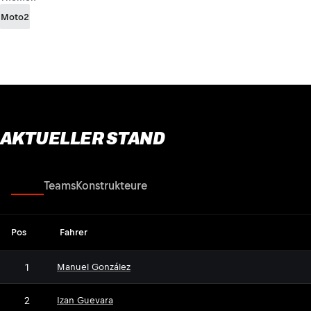
Moto2
AKTUELLER STAND
Fahrer
Teams
Konstrukteure
Pos
Fahrer
1
Manuel González
2
Izan Guevara