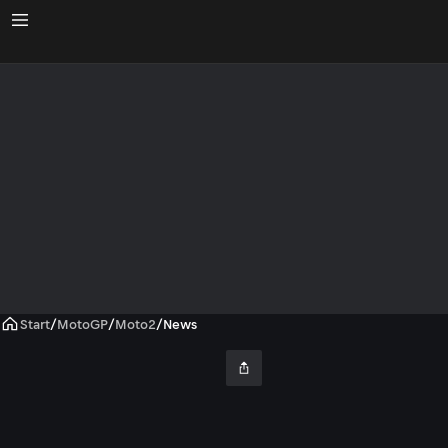
Start
/
MotoGP
/
Moto2
/
News