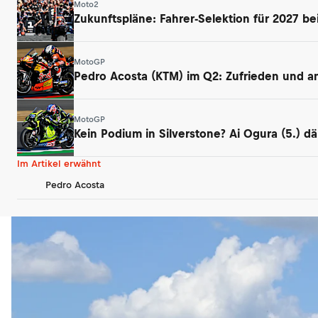
Moto2
Zukunftspläne: Fahrer-Selektion für 2027 be
MotoGP
Pedro Acosta (KTM) im Q2: Zufrieden und ang
MotoGP
Kein Podium in Silverstone? Ai Ogura (5.) 
Im Artikel erwähnt
Pedro Acosta