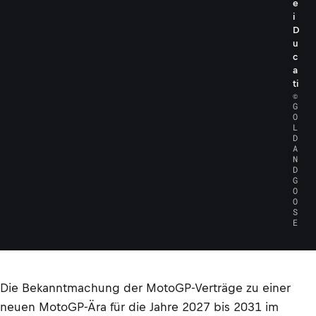
e
i
D
u
c
a
ti
©
G
O
L
D
A
N
D
G
O
O
S
E
Die Bekanntmachung der MotoGP-Verträge zu einer
neuen MotoGP-Ära für die Jahre 2027 bis 2031 im