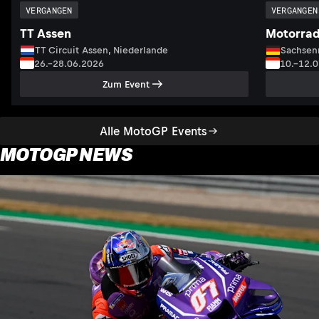
VERGANGEN
VERGANGEN
TT Assen
Motorrad
TT Circuit Assen, Niederlande
Sachsenr
26.–28.06.2026
10.–12.
Zum Event
Alle MotoGP Events
MOTOGP NEWS