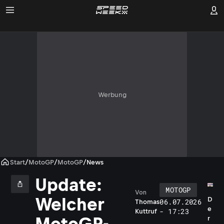
Werbung
Start
/
MotoGP
/
MotoGP
/
News
Update:
MOTOGP
Von
Welcher
D
06.07.2026
Thomas
e
- 17:23
Kuttruf
MotoGP-
r