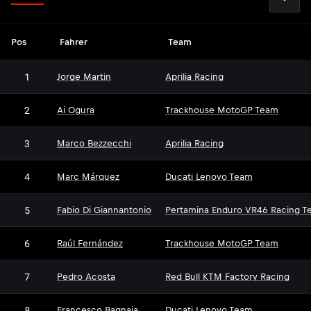
Pos
Fahrer
Team
1
Jorge Martin
Aprilia Racing
2
Ai Ogura
Trackhouse MotoGP Team
3
Marco Bezzecchi
Aprilia Racing
4
Marc Márquez
Ducati Lenovo Team
5
Fabio Di Giannantonio
Pertamina Enduro VR46 Racing T
6
Raúl Fernández
Trackhouse MotoGP Team
7
Pedro Acosta
Red Bull KTM Factory Racing
8
Francesco Bagnaia
Ducati Lenovo Team