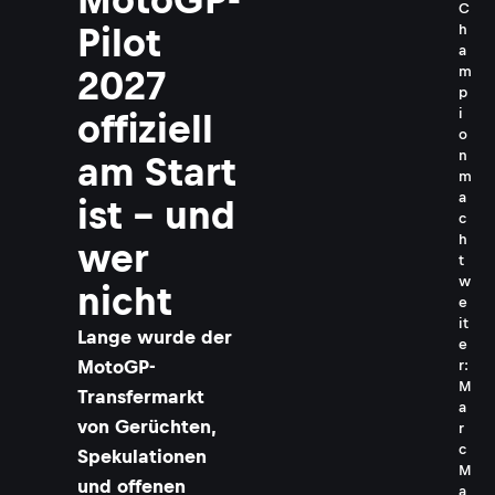
C
h
Pilot
a
m
2027
p
i
offiziell
o
n
am Start
m
a
ist – und
c
h
wer
t
w
nicht
e
it
Lange wurde der
e
MotoGP-
r:
M
Transfermarkt
a
von Gerüchten,
r
c
Spekulationen
M
und offenen
a