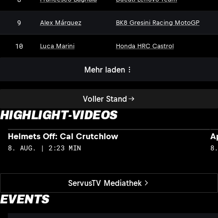
9
Alex Márquez
BK8 Gresini Racing MotoGP
10
Luca Marini
Honda HRC Castrol
Mehr laden
Voller Stand
HIGHLIGHT-VIDEOS
Helmets Off: Cal Crutchlow
A
8. AUG. | 2:23 MIN
8
ServusTV Mediathek
EVENTS