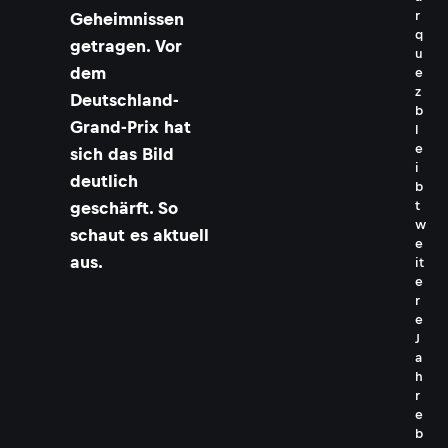
r
Geheimnissen
q
getragen. Vor
u
dem
e
z
Deutschland-
b
Grand-Prix hat
l
e
sich das Bild
i
deutlich
b
t
geschärft. So
w
schaut es aktuell
e
aus.
it
e
r
e
J
a
h
r
e
b