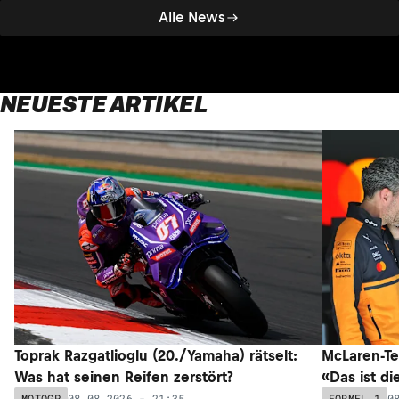
Alle News
NEUESTE ARTIKEL
Toprak Razgatlioglu (20./Yamaha) rätselt:
McLaren-Te
Was hat seinen Reifen zerstört?
«Das ist di
08.08.2026 - 21:35
0
MOTOGP
FORMEL 1