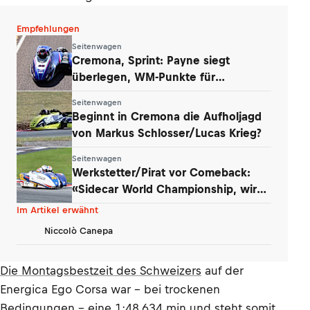
Empfehlungen
Seitenwagen
Cremona, Sprint: Payne siegt
überlegen, WM-Punkte für
Werkstetter und Eder
Seitenwagen
Beginnt in Cremona die Aufholjagd
von Markus Schlosser/Lucas Krieg?
Seitenwagen
Werkstetter/Pirat vor Comeback:
«Sidecar World Championship, wir
kommen!»
Im Artikel erwähnt
Niccolò Canepa
Die Montagsbestzeit des Schweizers
auf der
Energica Ego Corsa war – bei trockenen
Bedingungen – eine 1:48,634 min und steht somit