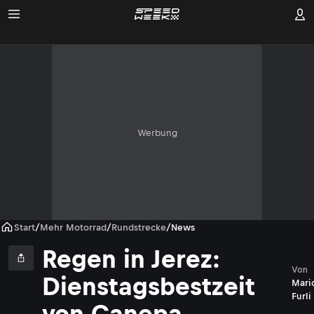
Werbung
Start
/
Mehr Motorrad
/
Rundstrecke
/
News
Regen in Jerez:
Von
Dienstagsbestzeit
Mari
Furli
von Canepa