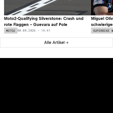
Moto2-Qualifying Silverstone: Crash und
Miguel Oli
rote Flaggen – Guevara auf Pole
schwieriger
08.08.2026 - 16:41
MOTO2
SUPERBIKE 
Alle Artikel