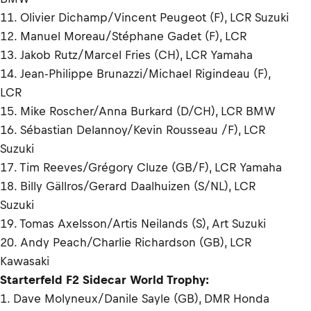
11. Olivier Dichamp/Vincent Peugeot (F), LCR Suzuki
12. Manuel Moreau/Stéphane Gadet (F), LCR
13. Jakob Rutz/Marcel Fries (CH), LCR Yamaha
14. Jean-Philippe Brunazzi/Michael Rigindeau (F),
LCR
15. Mike Roscher/Anna Burkard (D/CH), LCR BMW
16. Sébastian Delannoy/Kevin Rousseau /F), LCR
Suzuki
17. Tim Reeves/Grégory Cluze (GB/F), LCR Yamaha
18. Billy Gällros/Gerard Daalhuizen (S/NL), LCR
Suzuki
19. Tomas Axelsson/Artis Neilands (S), Art Suzuki
20. Andy Peach/Charlie Richardson (GB), LCR
Kawasaki
Starterfeld F2 Sidecar World Trophy:
1. Dave Molyneux/Danile Sayle (GB), DMR Honda