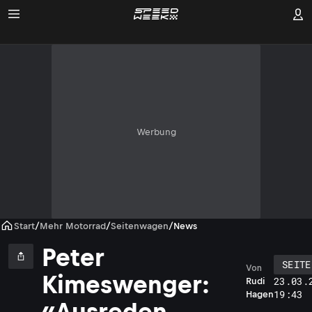
Werbung
Start
/
Mehr Motorrad
/
Seitenwagen
/
News
Peter
SEITE
Von
Kimeswenger:
23.03.
Rudi
19:43
Hagen
«Ausreden