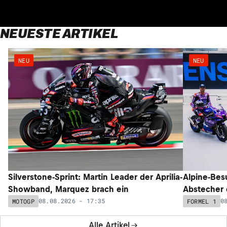
NEUESTE ARTIKEL
NEU
NEU
Silverstone-Sprint: Martin Leader der Aprilia-
Alpine-Bes
Showband, Marquez brach ein
Abstecher 
08.08.2026 - 17:35
0
MOTOGP
FORMEL 1
Alle Artikel