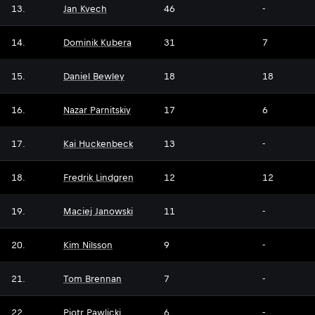
13.
Jan Kvech
46
-
14.
Dominik Kubera
31
7
15.
Daniel Bewley
18
18
16.
Nazar Parnitskiy
17
6
17.
Kai Huckenbeck
13
-
18.
Fredrik Lindgren
12
12
19.
Maciej Janowski
11
-
20.
Kim Nilsson
9
-
21.
Tom Brennan
7
-
22.
Piotr Pawlicki
6
-