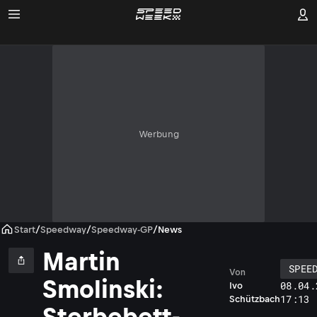
Werbung
Start
/
Speedway
/
Speedway-GP
/
News
Martin
SPEE
Von
Smolinski:
08.04.
Ivo
17:13
Schützbach
Sterbebett-