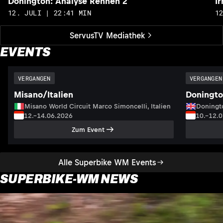
Donington: Analyse Rennen 2
I
12. JULI | 22:41 MIN
1
ServusTV Mediathek
EVENTS
VERGANGEN
VERGANGEN
Misano/Italien
Doningto
Misano World Circuit Marco Simoncelli, Italien
Doningto
12.–14.06.2026
10.–12.
Zum Event
Alle Superbike WM Events
SUPERBIKE-WM NEWS