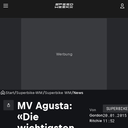
Werbung
Start
/
Superbike-WM
/
Superbike WM
/
News
MV Agusta:
SUPERBIKE
Von
«Die
20.01.2015
Gordon
11:52
Ritchie
wichtigsten