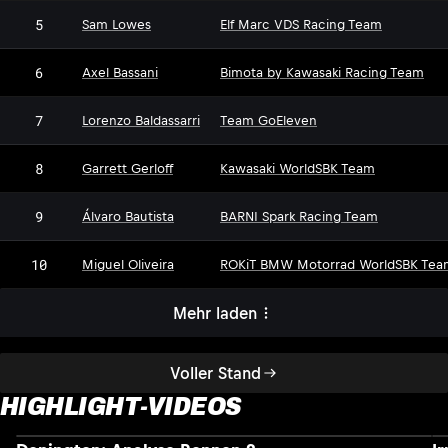
5
Sam Lowes
Elf Marc VDS Racing Team
6
Axel Bassani
Bimota by Kawasaki Racing Team
7
Lorenzo Baldassarri
Team GoEleven
8
Garrett Gerloff
Kawasaki WorldSBK Team
9
Álvaro Bautista
BARNI Spark Racing Team
10
Miguel Oliveira
ROKiT BMW Motorrad WorldSBK Tea
Mehr laden
Voller Stand
HIGHLIGHT-VIDEOS