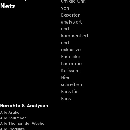
um die Uhr,
Netz
von
Experten
analysiert
und
kommentiert
und
exklusive
Einblicke
hinter die
Kulissen.
Hier
schreiben
Fans für
Fans.
Berichte & Analysen
Alle Artikel
Alle Kolumnen
Alle Themen der Woche
Alle Produkte