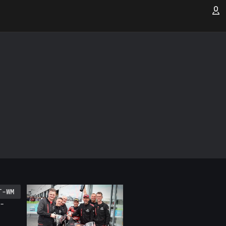
T-WM
 -