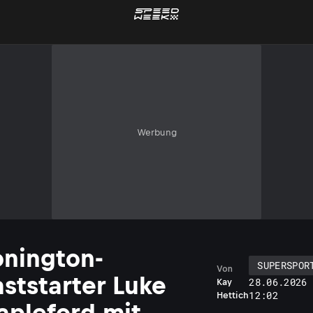
Werbung
nington-
SUPERSPOR
Von
ststarter Luke
28.06.2026
Kay
12:02
Hettich
apleford mit