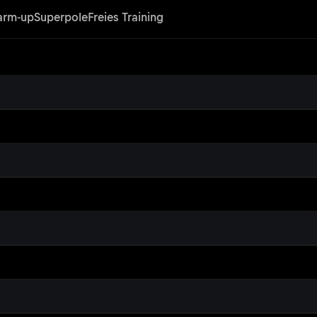
rm-up
Superpole
Freies Training