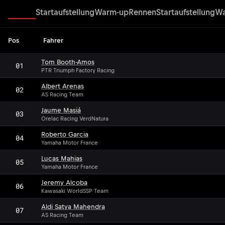
Rennen
Startaufstellung
Warm-up
Rennen
Startaufstellung
Wa
Pos
Fahrer
Tom Booth-Amos
01
PTR Triumph Factory Racing
Albert Arenas
02
AS Racing Team
Jaume Masiá
03
Orelac Racing VerdNatura
Roberto Garcia
04
Yamaha Motor France
Lucas Mahias
05
Yamaha Motor France
Jeremy Alcoba
06
Kawasaki WorldSSP Team
Aldi Satya Mahendra
07
AS Racing Team