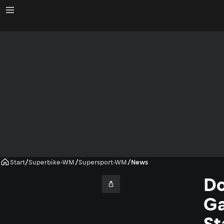
Start
/
Superbike-WM
/
Supersport-WM
/
News
Do
Ga
St