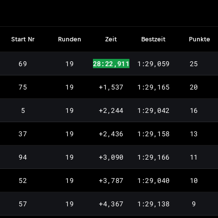
Start Nr
Runden
Zeit
Bestzeit
Punkte
69
19
28:22,911
1:29,059
25
75
19
+1,537
1:29,165
20
5
19
+2,244
1:29,042
16
37
19
+2,436
1:29,158
13
94
19
+3,090
1:29,166
11
52
19
+3,787
1:29,040
10
57
19
+4,367
1:29,138
9