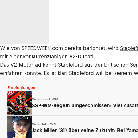
Wie von SPEEDWEEK.com bereits berichtet, wird
Staple
mit einer konkurrenzfähigen V2-Ducati.
Das V2-Motorrad kennt Stapleford aus der britischen Serie
einfahren konnte. Es ist klar: Stapleford will bei seine
Empfehlungen
Supersport-WM
SSP-WM-Regeln umgeschmissen: Viel Zusatz
Superbike WM
Jack Miller (31) über seine Zukunft: Bei Ya