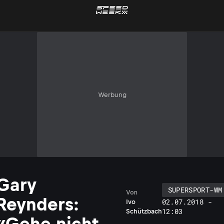
Werbung
Gary
SUPERSPORT-WM
Von
Reynders:
02.07.2018 -
Ivo
12:03
Schützbach
«Gehe nicht