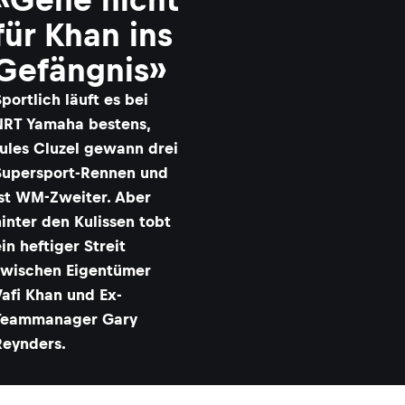
für Khan ins
Gefängnis»
portlich läuft es bei
NRT Yamaha bestens,
Jules Cluzel gewann drei
Supersport-Rennen und
ist WM-Zweiter. Aber
inter den Kulissen tobt
in heftiger Streit
zwischen Eigentümer
Vafi Khan und Ex-
Teammanager Gary
Reynders.