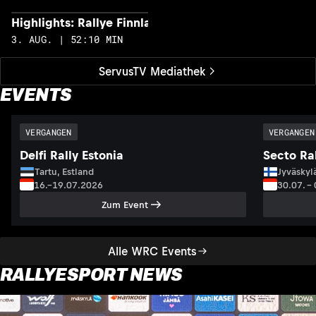
Highlights: Rallye Finnland
H
3. AUG. | 52:10 MIN
2
ServusTV Mediathek
EVENTS
VERGANGEN
VERGANGEN
Delfi Rally Estonia
Secto Ral
Tartu, Estland
Jyväskyl
16.–19.07.2026
30.07. –
Zum Event
Alle WRC Events
RALLYESPORT NEWS