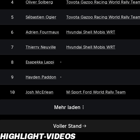
4
Oliver Solberg
Toyota Gazoo Racing World Rally Tea
5
Sébastien Ogier
Toyota Gazoo Racing World Rally Tea
6
Adrien Fourmaux
Hyundai Shell Mobis WRT
7
Thierry Neuville
Hyundai Shell Mobis WRT
8
Esapekka Lappi
-
9
Hayden Paddon
-
10
Josh McErlean
M-Sport Ford World Rally Team
Mehr laden
Voller Stand
HIGHLIGHT-VIDEOS