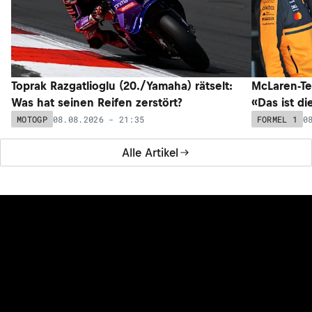
Toprak Razgatlioglu (20./Yamaha) rätselt:
McLaren-Te
Was hat seinen Reifen zerstört?
«Das ist di
08.08.2026 - 21:35
0
MOTOGP
FORMEL 1
Alle Artikel