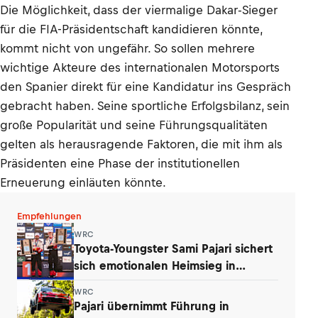
Die Möglichkeit, dass der viermalige Dakar-Sieger
für die FIA-Präsidentschaft kandidieren könnte,
kommt nicht von ungefähr. So sollen mehrere
wichtige Akteure des internationalen Motorsports
den Spanier direkt für eine Kandidatur ins Gespräch
gebracht haben. Seine sportliche Erfolgsbilanz, sein
große Popularität und seine Führungsqualitäten
gelten als herausragende Faktoren, die mit ihm als
Präsidenten eine Phase der institutionellen
Erneuerung einläuten könnte.
Empfehlungen
WRC
Toyota-Youngster Sami Pajari sichert
sich emotionalen Heimsieg in
Finnland
WRC
Pajari übernimmt Führung in