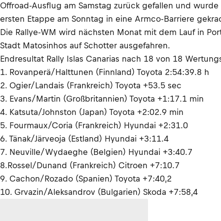
Offroad-Ausflug am Samstag zurück gefallen und wurde sc
ersten Etappe am Sonntag in eine Armco-Barriere gekra
Die Rallye-WM wird nächsten Monat mit dem Lauf in Portu
Stadt Matosinhos auf Schotter ausgefahren.
Endresultat Rally Islas Canarias nach 18 von 18 Wertun
1. Rovanperä/Halttunen (Finnland) Toyota 2:54:39.8 h
2. Ogier/Landais (Frankreich) Toyota +53.5 sec
3. Evans/Martin (Großbritannien) Toyota +1:17.1 min
4. Katsuta/Johnston (Japan) Toyota +2:02.9 min
5. Fourmaux/Coria (Frankreich) Hyundai +2:31.0
6. Tänak/Järveoja (Estland) Hyundai +3:11.4
7. Neuville/Wydaeghe (Belgien) Hyundai +3:40.7
8.Rossel/Dunand (Frankreich) Citroen +7:10.7
9. Cachon/Rozado (Spanien) Toyota +7:40,2
10. Grvazin/Aleksandrov (Bulgarien) Skoda +7:58,4