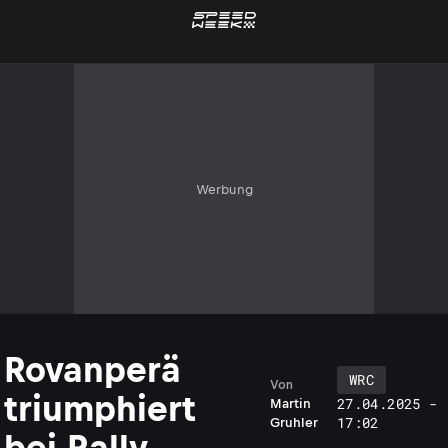
Werbung
Rovanperä
WRC
Von
triumphiert
27.04.2025 -
Martin
17:02
Gruhler
bei Rally