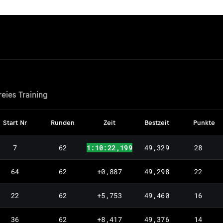
reies Training
Start Nr
Runden
Zeit
Bestzeit
Punkte
7
62
1:10:22,199
49,329
28
64
62
+0,887
49,298
22
22
62
+5,753
49,460
16
36
62
+8,417
49,376
14