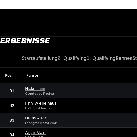
ERGEBNISSE
Rennen
Startaufstellung
2. Qualifying
1. Qualifying
Rennen
St
Pos
Fahrer
Nicki Thiim
01
Comtoyou Racing
Finn Wiebelhaus
02
HRT Ford Racing
Lucas Auer
03
Landgraf Motorsport
Arjun Maini
04