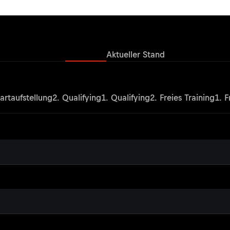
Ergebnisse
Aktueller Stand
artaufstellung
2. Qualifying
1. Qualifying
2. Freies Training
1. F