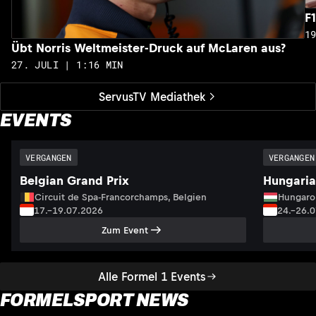
F
1
Übt Norris Weltmeister-Druck auf McLaren aus?
27. JULI | 1:16 MIN
ServusTV Mediathek
EVENTS
VERGANGEN
VERGANGEN
Belgian Grand Prix
Hungaria
Circuit de Spa-Francorchamps, Belgien
Hungaro
17.–19.07.2026
24.–26.
Zum Event
Alle Formel 1 Events
FORMELSPORT NEWS