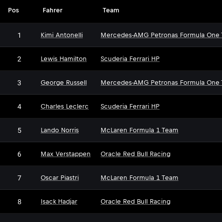
Pos
Fahrer
Team
1
Kimi Antonelli
Mercedes-AMG Petronas Formula One
2
Lewis Hamilton
Scuderia Ferrari HP
3
George Russell
Mercedes-AMG Petronas Formula One
4
Charles Leclerc
Scuderia Ferrari HP
5
Lando Norris
McLaren Formula 1 Team
6
Max Verstappen
Oracle Red Bull Racing
7
Oscar Piastri
McLaren Formula 1 Team
8
Isack Hadjar
Oracle Red Bull Racing